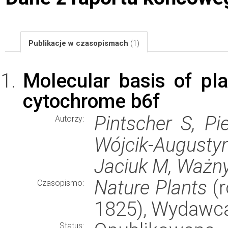
Publikacje w czasopismach
(1)
Molecular basis of pla
cytochrome b6f
Pintscher S, Pi
Autorzy:
Wójcik-Augustyn 
Jaciuk M, Ważny 
Nature Plants
(r
Czasopismo:
1825), Wydawc
Status: