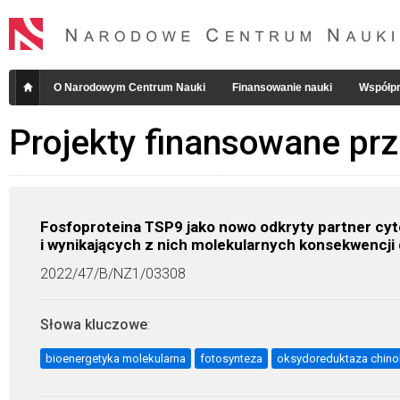
O Narodowym Centrum Nauki
Finansowanie nauki
Współpr
Projekty finansowane pr
Fosfoproteina TSP9 jako nowo odkryty partner cyt
i wynikających z nich molekularnych konsekwencji
2022/47/B/NZ1/03308
Słowa kluczowe
:
bioenergetyka molekularna
fotosynteza
oksydoreduktaza chin