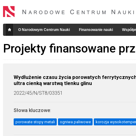
O Narodowym Centrum Nauki
Finansowanie nauki
Współpr
Projekty finansowane pr
Wydłużenie czasu życia porowatych ferrytycznych
ultra cienką warstwą tlenku glinu
2022/45/N/ST8/03351
Słowa kluczowe
:
porowate stopy metali
ogniwa paliwowe
korozja wysokotempe