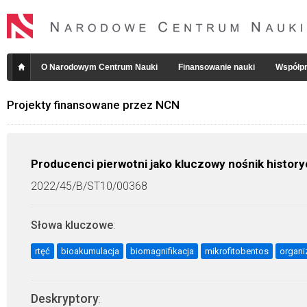
O Narodowym Centrum Nauki
Finansowanie nauki
Współpr
Projekty finansowane przez NCN
Producenci pierwotni jako kluczowy nośnik historyc
2022/45/B/ST10/00368
Słowa kluczowe
:
rtęć
bioakumulacja
biomagnifikacja
mikrofitobentos
organ
Deskryptory
: