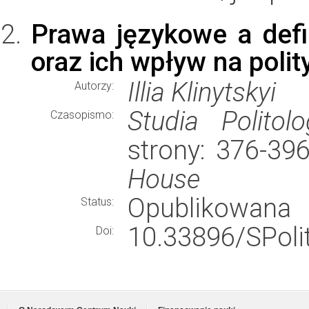
Prawa językowe a defin
oraz ich wpływ na poli
Illia Klinytskyi
Autorzy:
Studia Politolo
Czasopismo:
strony: 376-39
House
Opublikowana
Status:
10.33896/SPoli
Doi: