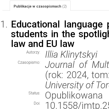
Publikacje w czasopismach
(2)
Educational language 
students in the spotlig
law and EU law
Illia Klinytskyi
Autorzy:
Journal of Mult
Czasopismo:
(rok: 2024, tom
University of To
Opublikowana
Status:
10.1558/jmtp.2
Doi: