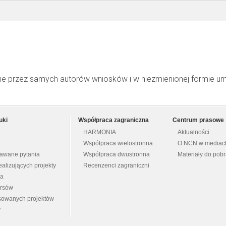
ne przez samych autorów wniosków i w niezmienionej formie u
uki
Współpraca zagraniczna
Centrum prasowe
HARMONIA
Aktualności
Współpraca wielostronna
O NCN w mediac
dawane pytania
Współpraca dwustronna
Materiały do pob
ealizujących projekty
Recenzenci zagraniczni
na
ursów
nsowanych projektów
y