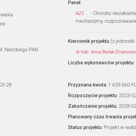
Panel
:
- Choroby niezakaźne 
NZ5
owieka
mechanizmy, rozpoznawanie i
wne
Kierownik projektu
(z jednostki 
. M. Nenckiego PAN
dr hab. Anna Bielak-Żmijewsk
Liczba wykonawców projektu
:
03-28
Przyznana kwota
: 1 629 660 P
Rozpoczęcie projektu
: 2023-0
Zakończenie projektu
: 2028-0
Planowany czas trwania proje
Status projektu
: Projekt w realiz