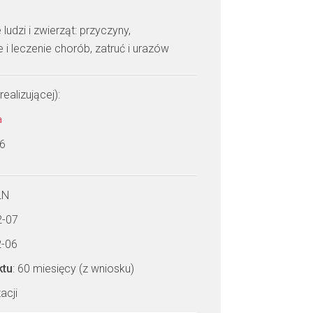
ludzi i zwierząt: przyczyny,
 leczenie chorób, zatruć i urazów
realizującej):
a
 6
LN
2-07
2-06
ktu
: 60 miesięcy (z wniosku)
acji