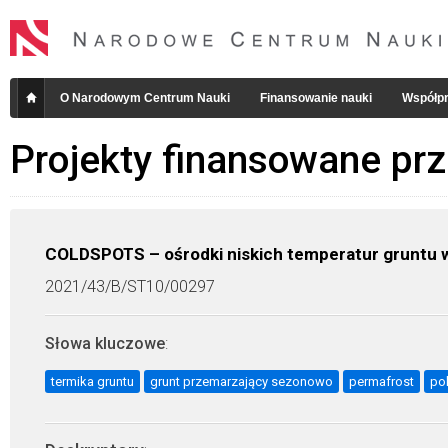
O Narodowym Centrum Nauki
Finansowanie nauki
Współpr
Projekty finansowane pr
COLDSPOTS – ośrodki niskich temperatur gruntu 
2021/43/B/ST10/00297
Słowa kluczowe
:
termika gruntu
grunt przemarzający sezonowo
permafrost
po