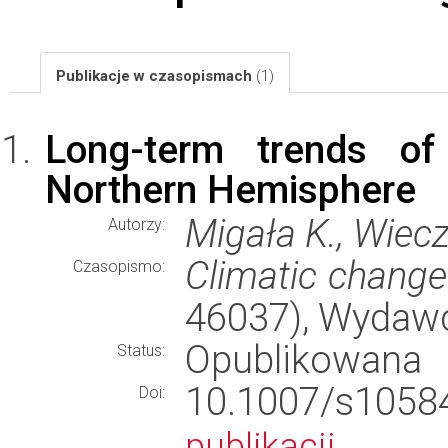
Publikacje w czasopismach
(1)
Long-term trends of
Northern Hemisphere
Migała K., Wiecz
Autorzy:
Climatic change
Czasopismo:
46037), Wydaw
Opublikowana
Status:
10.1007/s10
Doi:
publikacji