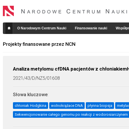
O Narodowym Centrum Nauki
Finansowanie nauki
Współpr
Projekty finansowane przez NCN
Analiza metylomu cfDNA pacjentów z chłoniakiem
2021/43/D/NZ5/01608
Słowa kluczowe
:
chłoniak Hodgkina
wolnokrążace DNA
płynna biopsja
metyla
Sekwencjonowanie całego genomu po reakcji z wodorosiarczynem