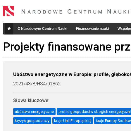
O Narodowym Centrum Nauki
Finansowanie nauki
Współpr
Projekty finansowane pr
Ubóstwo energetyczne w Europie: profile, głęboko
2021/43/B/HS4/01862
Słowa kluczowe
:
ubóstwo energetyczne
profile gospodarstw ubogich energetyczni
kryzys gospodarczy
kraje Unii Europejskiej
kraje Europy Środk