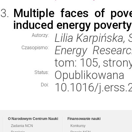
Multiple faces of pove
induced energy poverty
Lilia Karpińska
Autorzy:
Energy Researc
Czasopismo:
tom: 105, stro
Opublikowana
Status:
10.1016/j.erss
Doi:
O Narodowym Centrum Nauki
Finansowanie nauki
Zadania NCN
Konkursy