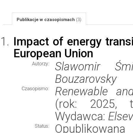
Publikacje w czasopismach
(3)
Impact of energy transi
European Union
Slawomir Śmi
Autorzy:
Bouzarovsky
Renewable and
Czasopismo:
(rok: 2025, 
Wydawca:
Elsev
Opublikowana
Status: