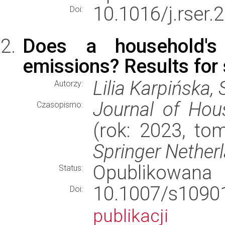
10.1016/j.rser.
Doi:
Does a household's
emissions? Results for
Lilia Karpińska
Autorzy:
Journal of Hou
Czasopismo:
(rok: 2023, to
Springer Nether
Opublikowana
Status:
10.1007/s10
Doi:
publikacji