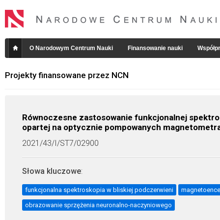
O Narodowym Centrum Nauki
Finansowanie nauki
Współpr
Projekty finansowane przez NCN
Równoczesne zastosowanie funkcjonalnej spektrosk
opartej na optycznie pompowanych magnetometra
2021/43/I/ST7/02900
Słowa kluczowe
:
funkcjonalna spektroskopia w bliskiej podczerwieni
magnetoencef
obrazowanie sprzężenia neuronalno-naczyniowego