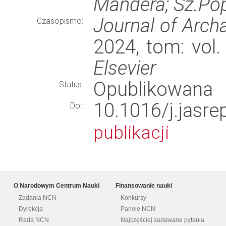
Mandera; Sz.Pop
Journal of Arch
Czasopismo:
2024, tom: vol.
Elsevier
Opublikowana
Status:
10.1016/j.ja
Doi:
publikacji
O Narodowym Centrum Nauki
Finansowanie nauki
Zadania NCN
Konkursy
Dyrekcja
Panele NCN
Rada NCN
Najczęściej zadawane pytania