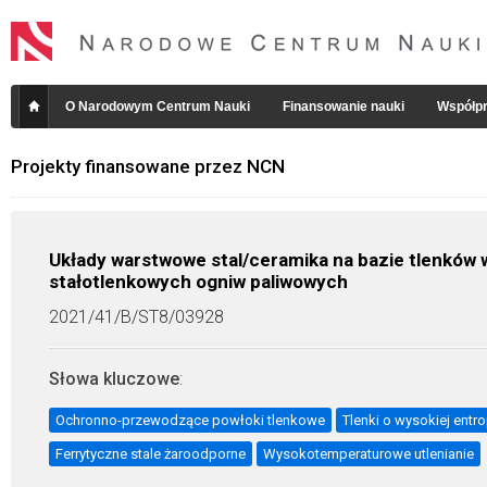
O Narodowym Centrum Nauki
Finansowanie nauki
Współpr
Projekty finansowane przez NCN
Układy warstwowe stal/ceramika na bazie tlenkó
stałotlenkowych ogniw paliwowych
2021/41/B/ST8/03928
Słowa kluczowe
:
Ochronno-przewodzące powłoki tlenkowe
Tlenki o wysokiej entro
Ferrytyczne stale żaroodporne
Wysokotemperaturowe utlenianie