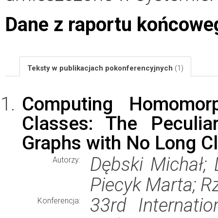
Dane z raportu końcowe
Teksty w publikacjach pokonferencyjnych
(1)
Computing Homomorp
Classes: The Peculi
Graphs with No Long C
Dębski Michał; 
Autorzy:
Piecyk Marta; R
33rd Internati
Konferencja: