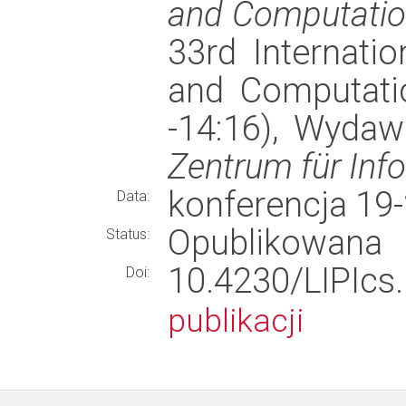
and Computatio
33rd Internati
and Computatio
-14:16), Wyda
Zentrum für Inf
konferencja 19
Data:
Opublikowana
Status:
10.4230/LIPI
Doi:
publikacji