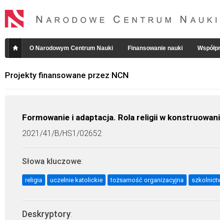
O Narodowym Centrum Nauki
Finansowanie nauki
Współpr
Projekty finansowane przez NCN
Formowanie i adaptacja. Rola religii w konstruowan
2021/41/B/HS1/02652
Słowa kluczowe
:
religia
uczelnie katolickie
tożsamość organizacyjna
szkolnic
Deskryptory
: