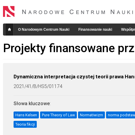
O Narodowym Centrum Nauki
Finansowanie nauki
Współpr
Projekty finansowane pr
Dynamiczna interpretacja czystej teorii prawa Ha
2021/41/B/HS5/01174
Słowa kluczowe
:
Hans Kelsen
Pure Theory of Law
Normatiwizm
norma podsta
Teoria fikcji