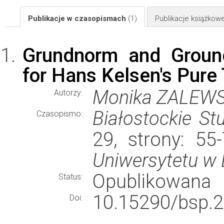
Publikacje w czasopismach
(1)
Publikacje książkow
Grundnorm and Groun
for Hans Kelsen's Pure
Monika ZALEW
Autorzy:
Białostockie St
Czasopismo:
29, strony: 5
Uniwersytetu w
Opublikowana
Status:
10.15290/bsp.2
Doi: