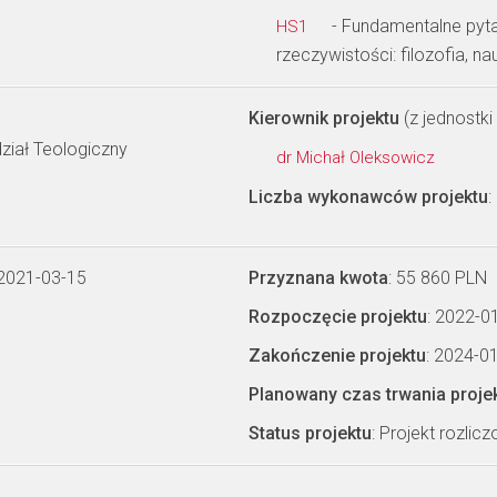
- Fundamentalne pyta
HS1
rzeczywistości: filozofia, na
Kierownik projektu
(z jednostki 
ział Teologiczny
dr Michał Oleksowicz
Liczba wykonawców projektu
:
 2021-03-15
Przyznana kwota
: 55 860 PLN
Rozpoczęcie projektu
: 2022-0
Zakończenie projektu
: 2024-0
Planowany czas trwania proje
Status projektu
: Projekt rozlic