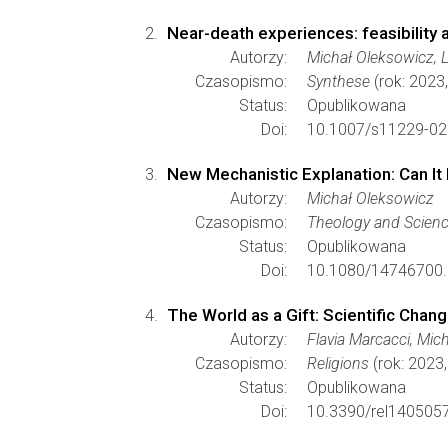
Near-death experiences: feasibility
Autorzy:
Michał Oleksowicz, 
Czasopismo:
Synthese
(rok: 2023
Status:
Opublikowana
Doi:
10.1007/s11229-02
New Mechanistic Explanation: Can It 
Autorzy:
Michał Oleksowicz
Czasopismo:
Theology and Scien
Status:
Opublikowana
Doi:
10.1080/14746700.
The World as a Gift: Scientific Change
Autorzy:
Flavia Marcacci, Mic
Czasopismo:
Religions
(rok: 2023,
Status:
Opublikowana
Doi:
10.3390/rel140505