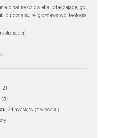
nia o naturę człowieka i otaczającej go
uki o poznaniu, religioznawstwo, teologia
realizującej):
 2
1-21
1-20
ktu
: 24 miesięcy (z wniosku)
zony