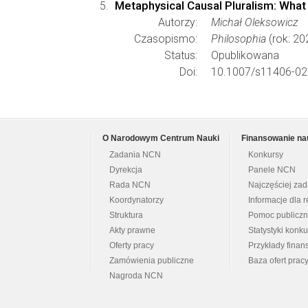
Metaphysical Causal Pluralism: What
Autorzy:
Michał Oleksowicz
Czasopismo:
Philosophia
(rok: 20
Status:
Opublikowana
Doi:
10.1007/s11406-02
O Narodowym Centrum Nauki
Finansowanie na
Zadania NCN
Konkursy
Dyrekcja
Panele NCN
Rada NCN
Najczęściej za
Koordynatorzy
Informacje dla r
Struktura
Pomoc publicz
Akty prawne
Statystyki konk
Oferty pracy
Przykłady fina
Zamówienia publiczne
Baza ofert prac
Nagroda NCN