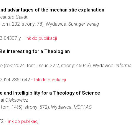
 and advantages of the mechanistic explanation
Leandro Gaitán
, tom: 202, strony: 78), Wydawca:
Springer-Verlag
3-04307-y -
link do publikacji
Be Interesting for a Theologian
ce
(rok: 2024, tom: Issue 22.2, strony: 46043), Wydawca:
Informa 
2024.2351642 -
link do publikacji
 and Intelligibility for a Theology of Science
hał Oleksowicz
 tom: 14(5), strony: 572), Wydawca:
MDPI AG
72 -
link do publikacji