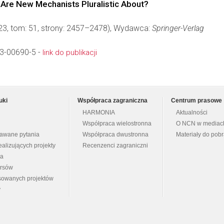
 Are New Mechanists Pluralistic About?
23, tom: 51, strony: 2457–2478), Wydawca:
Springer-Verlag
3-00690-5 -
link do publikacji
uki
Współpraca zagraniczna
Centrum prasowe
HARMONIA
Aktualności
Współpraca wielostronna
O NCN w mediac
dawane pytania
Współpraca dwustronna
Materiały do pob
ealizujących projekty
Recenzenci zagraniczni
na
ursów
nsowanych projektów
y