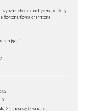
i fizyczna: chemia analityczna, metody
ia fizyczna/fizyka chemiczna
realizującej):
 2
2-02
2-01
ktu
: 36 miesięcy (z wniosku)