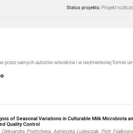
Status projektu
: Projekt rozlic
ne przez samych autorów wniosków i w niezmienionej formie u
go
s of Seasonal Variations in Culturable Milk Microbiota an
nd Quality Control
Oleksandra Pryshchepa, Agnieszka Ludwiczak, Piotr Fijałkowski