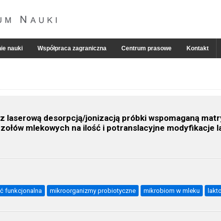
ie nauki
Współpraca zagraniczna
Centrum prasowe
Kontakt
z laserową desorpcją/jonizacją próbki wspomaganą matry
ołów mlekowych na ilość i potranslacyjne modyfikacje l
ć funkcjonalna
mikroorganizmy probiotyczne
mikrobiom w mleku
lakt