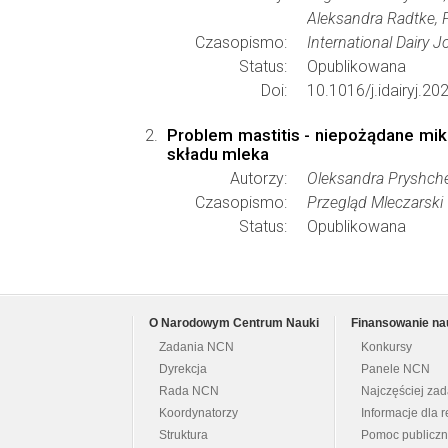
Aleksandra Radtke,
Czasopismo:
International Dairy J
Status:
Opublikowana
Doi:
10.1016/j.idairyj.2
Problem mastitis - niepożądane mik
składu mleka
Autorzy:
Oleksandra Pryshch
Czasopismo:
Przegląd Mleczarski
Status:
Opublikowana
O Narodowym Centrum Nauki
Finansowanie na
Zadania NCN
Konkursy
Dyrekcja
Panele NCN
Rada NCN
Najczęściej za
Koordynatorzy
Informacje dla r
Struktura
Pomoc publicz