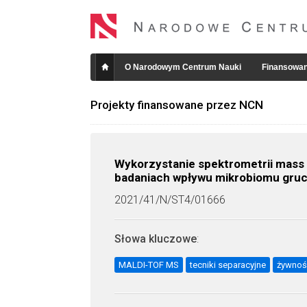
O Narodowym Centrum Nauki
Finansowan
Projekty finansowane przez NCN
Wykorzystanie spektrometrii mass 
badaniach wpływu mikrobiomu grucz
2021/41/N/ST4/01666
Słowa kluczowe
:
MALDI-TOF MS
tecniki separacyjne
żywnoś