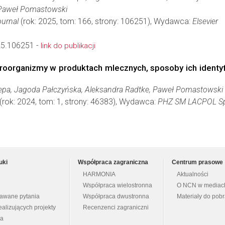
 Paweł Pomastowski
ournal
(rok: 2025, tom: 166, strony: 106251), Wydawca:
Elsevier
025.106251 -
link do publikacji
roorganizmy w produktach mlecznych, sposoby ich identyfi
epa, Jagoda Pałczyńska, Aleksandra Radtke, Paweł Pomastowski
(rok: 2024, tom: 1, strony: 46383), Wydawca:
PHZ SM LACPOL Sp.
uki
Współpraca zagraniczna
Centrum prasowe
HARMONIA
Aktualności
Współpraca wielostronna
O NCN w mediac
dawane pytania
Współpraca dwustronna
Materiały do pob
ealizujących projekty
Recenzenci zagraniczni
na