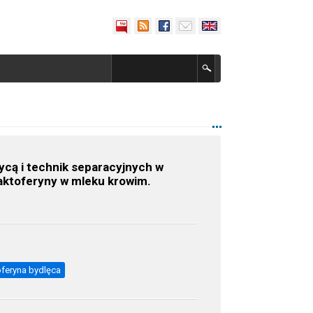
cą i technik separacyjnych w
aktoferyny w mleku krowim.
oferyna bydlęca