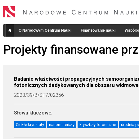
O Narodowym Centrum Nauki
Finansowanie nauki
Współpr
Projekty finansowane pr
Badanie właściwości propagacyjnych samoorganizu
fotonicznych dedykowanych dla obszaru widmoweg
2020/39/B/ST7/02356
Słowa kluczowe
:
Ciekłe kryształy
nanomateriały
kryształy fotoniczne
średnia p