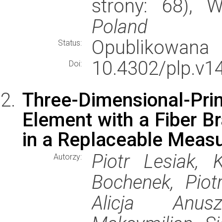
strony: 68),
Poland
Opublikowana
Status:
10.4302/plp.v1
Doi:
Three-Dimensional-Pri
Element with a Fiber 
in a Replaceable Meas
Piotr Lesiak, 
Autorzy:
Bochenek, Piot
Alicja Anus