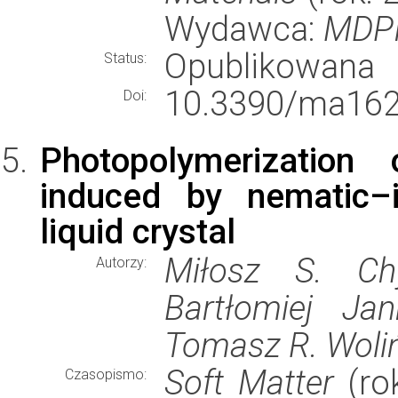
Wydawca:
MDP
Opublikowana
Status:
10.3390/ma162
Doi:
Photopolymerization
induced by nematic–i
liquid crystal
Miłosz S. Chy
Autorzy:
Bartłomiej Jan
Tomasz R. Woliń
Soft Matter
(rok
Czasopismo: