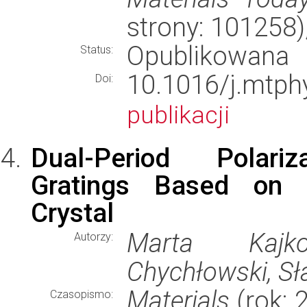
strony: 101258
Opublikowana
Status:
10.1016/j.mt
Doi:
publikacji
Dual-Period Polariza
Gratings Based on a
Crystal
Marta Kajk
Autorzy:
Chychłowski, Sł
Materials
(rok: 
Czasopismo: