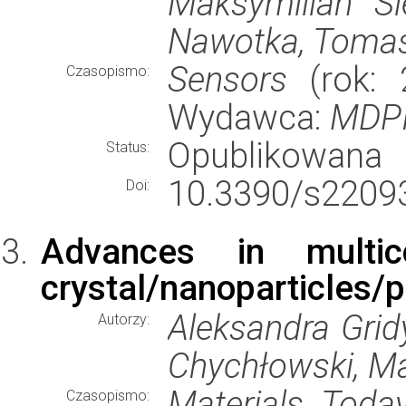
Maksymilian Si
Nawotka, Tomas
Sensors
(rok: 2
Czasopismo:
Wydawca:
MDP
Opublikowana
Status:
10.3390/s2209
Doi:
Advances in multic
crystal/nanoparticles/
Aleksandra Gridy
Autorzy:
Chychłowski, Ma
Materials Toda
Czasopismo: