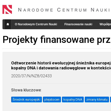
O Narodowym Centrum Nauki
Finansowanie nauki
Współpr
Projekty finansowane pr
Odtworzenie historii ewolucyjnej śnieżnika europej
kopalny DNA i datowania radiowęglowe w kontekście
2020/37/N/NZ8/02433
Słowa kluczowe
:
Śnieżnik europejski
plejstocen
kopalny DNA
zmiany klimatu