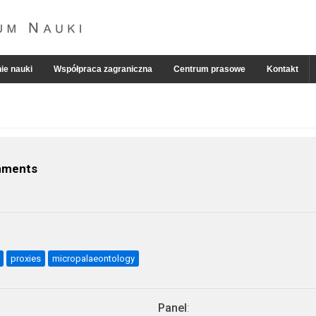
ie nauki
Współpraca zagraniczna
Centrum prasowe
Kontakt
onments
proxies
micropalaeontology
Panel
: