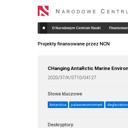
O Narodowym Centrum Nauki
Finansowan
Projekty finansowane przez NCN
CHanging AntaRctic Marine Envir
2020/37/K/ST10/04127
Słowa kluczowe
:
Antarctica
palaeoenvironment
deglaciation
Deskryptory
: