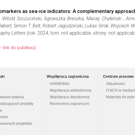
markers as sea-ice indicators: A complementary approach 
 Witold Szczuciński, Agnieszka Breszka, Maciej Chyleński , Anna
abert, Simon T. Belt, Robert Jagodziński, Lukas Smik, Wojciech W
aphy Letters
(rok: 2024, tom: not applicable, strony: not applic
 -
link do publikacji
uki
Współpraca zagraniczna
Centrum prasowe
HARMONIA
Aktualności
Współpraca wielostronna
O NCN w mediac
dawane pytania
Współpraca dwustronna
Materiały do pob
ealizujących projekty
Recenzenci zagraniczni
na
ursów
nsowanych projektów
y