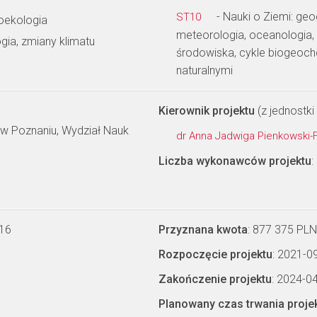
- Nauki o Ziemi: geo
ST10
oekologia
meteorologia, oceanologia, 
gia, zmiany klimatu
środowiska, cykle biogeoc
naturalnymi
Kierownik projektu
(z jednostki 
 w Poznaniu, Wydział Nauk
dr Anna Jadwiga Pienkowski-
Liczba wykonawców projektu
:
-16
Przyznana kwota
: 877 375 PLN
Rozpoczęcie projektu
: 2021-0
Zakończenie projektu
: 2024-0
Planowany czas trwania proje