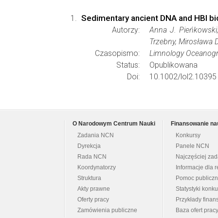
Sedimentary ancient DNA and HBI bio
Autorzy:
Anna J. Pieńkowski,
Trzebny, Mirosława D
Czasopismo:
Limnology Oceanogr
Status:
Opublikowana
Doi:
10.1002/lol2.10395
O Narodowym Centrum Nauki
Finansowanie na
Zadania NCN
Konkursy
Dyrekcja
Panele NCN
Rada NCN
Najczęściej za
Koordynatorzy
Informacje dla r
Struktura
Pomoc publicz
Akty prawne
Statystyki konk
Oferty pracy
Przykłady fina
Zamówienia publiczne
Baza ofert prac