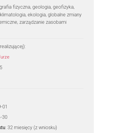
grafia fizyczna, geologia, geofizyka,
klimatologia, ekologia, globalne zmiany
hemiczne, zarządzanie zasobami
realizującej):
Furze
 5
9-01
4-30
ktu
: 32 miesięcy (z wniosku)