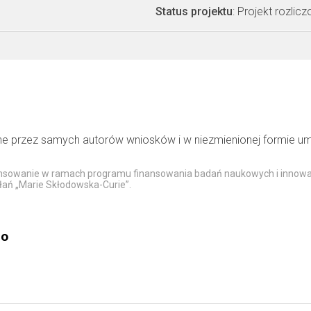
Status projektu
: Projekt rozlic
ne przez samych autorów wniosków i w niezmienionej formie u
nansowanie w ramach programu finansowania badań naukowych i innow
łań „Marie Skłodowska-Curie”.
go