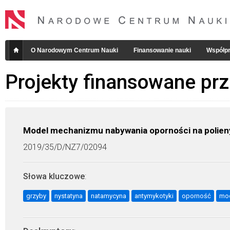
O Narodowym Centrum Nauki
Finansowanie nauki
Współpr
Projekty finansowane pr
Model mechanizmu nabywania oporności na polien
2019/35/D/NZ7/02094
Słowa kluczowe
:
grzyby
nystatyna
natamycyna
antymykotyki
oporność
mod