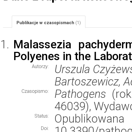
Publikacje w czasopismach
(1)
Malassezia pachyderm
Polyenes in the Labora
Urszula Czyżew
Autorzy:
Bartoszewicz, A
Pathogens
(rok
Czasopismo:
46039), Wydaw
Opublikowana
Status:
10.3390/pat
Doi: