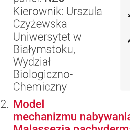
Kierownik: Urszula
Czyżewska
Uniwersytet w
A
Białymstoku,
Wydział
Biologiczno-
Chemiczny
Model
mechanizmu nabywania 
Malassezia pachyderm