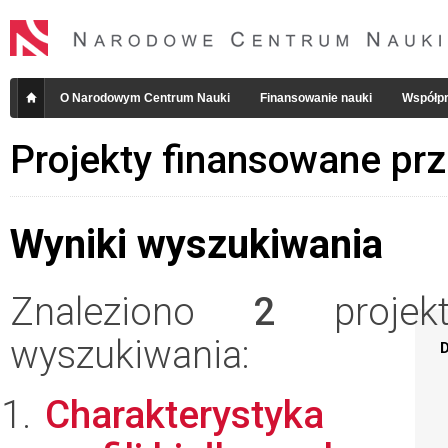
O Narodowym Centrum Nauki
Finansowanie nauki
Współpr
Projekty finansowane pr
Wyniki wyszukiwania
Znaleziono
2
projekt
wyszukiwania:
D
Charakterystyka