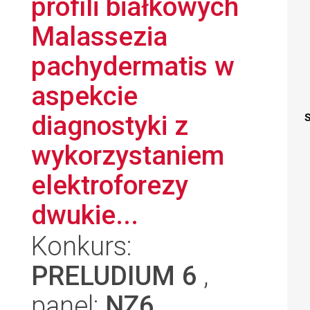
profili białkowych
Malassezia
pachydermatis w
aspekcie
diagnostyki z
S
wykorzystaniem
elektroforezy
dwukie...
Konkurs:
PRELUDIUM 6
,
panel:
NZ6