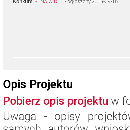
Konkurs
:
- ogłoszony 2019-09-16
SONATA 15
Opis Projektu
Pobierz opis projektu
w fo
Uwaga - opisy projektó
samych autorów wniosk