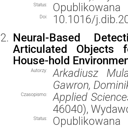
Opublikowana
Status:
10.1016/j.dib.
Doi:
Neural-Based Detec
Articulated Objects 
House-hold Environme
Arkadiusz Mula
Autorzy:
Gawron, Dominik
Applied Science
Czasopismo:
46040), Wydaw
Opublikowana
Status: