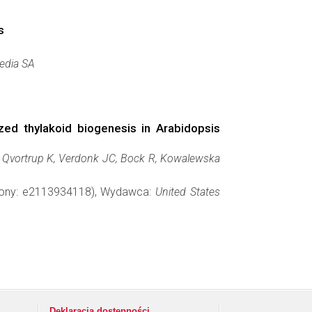
s
edia SA
ed thylakoid biogenesis in Arabidopsis
, Qvortrup K, Verdonk JC, Bock R, Kowalewska
trony: e2113934118), Wydawca:
United States
Deklaracja dostępności