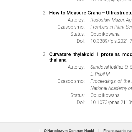
How to Measure Grana – Ultrastructu
Autorzy:
Radosław Mazur, Ag
Czasopismo:
Frontiers in Plant Sc
Status:
Opublikowana
Doi:
10.3389/fpls.2021.
Curvature thylakoid 1 proteins mo
thaliana
Autorzy:
Sandoval-Ibáñez O, 
Ł, Pribil M
Czasopismo:
Proceedings of the
National Academy of
Status:
Opublikowana
Doi:
10.1073/pnas.2113
O Narodowym Centrum Nauki
Finansowanie na