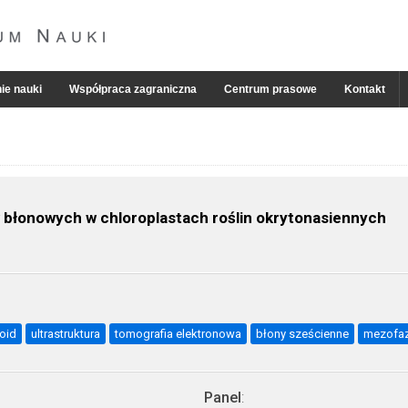
ie nauki
Współpraca zagraniczna
Centrum prasowe
Kontakt
błonowych w chloroplastach roślin okrytonasiennych
oid
ultrastruktura
tomografia elektronowa
błony sześcienne
mezofaz
Panel
: