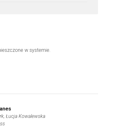
mieszczone w systemie.
ranes
urk, Łucja Kowalewska
ess