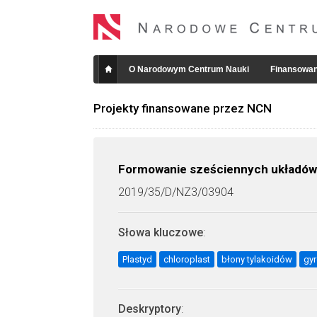
O Narodowym Centrum Nauki
Finansowan
Projekty finansowane przez NCN
Formowanie sześciennych układów 
2019/35/D/NZ3/03904
Słowa kluczowe
:
Plastyd
chloroplast
błony tylakoidów
gyr
Deskryptory
: