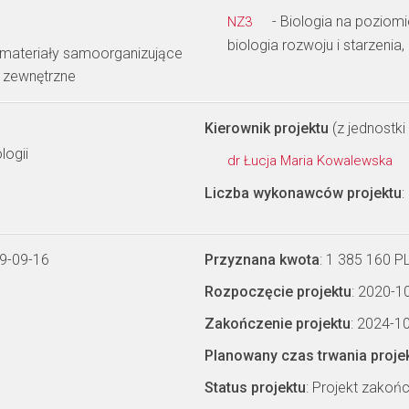
- Biologia na poziom
NZ3
biologia rozwoju i starzenia,
– materiały samoorganizujące
e zewnętrzne
Kierownik projektu
(z jednostki 
logii
dr Łucja Maria Kowalewska
Liczba wykonawców projektu
:
9-09-16
Przyznana kwota
: 1 385 160 P
Rozpoczęcie projektu
: 2020-1
Zakończenie projektu
: 2024-1
Planowany czas trwania proje
Status projektu
: Projekt zakoń