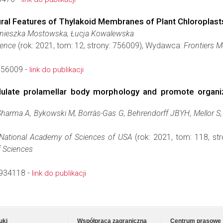
ral Features of Thylakoid Membranes of Plant Chloroplast
nieszka Mostowska, Łucja Kowalewska
ience
(rok: 2021, tom: 12, strony: 756009), Wydawca:
Frontiers M
756009 -
link do publikacji
dulate prolamellar body morphology and promote organiz
Sharma A, Bykowski M, Borràs-Gas G, Behrendorff JBYH, Mellor S
 National Academy of Sciences of USA
(rok: 2021, tom: 118, s
 Sciences
934118 -
link do publikacji
uki
Współpraca zagraniczna
Centrum prasowe