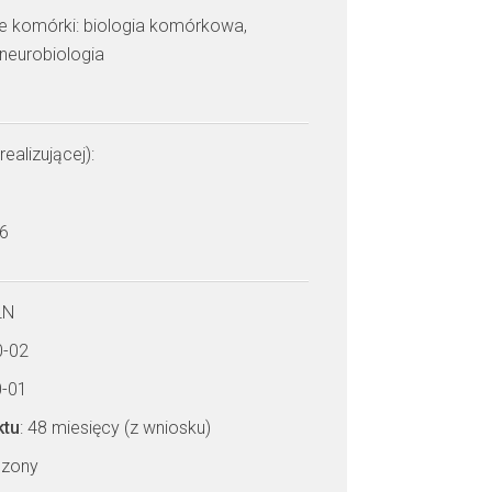
ie komórki: biologia komórkowa,
 neurobiologia
realizującej):
 6
LN
0-02
0-01
ktu
: 48 miesięcy (z wniosku)
czony