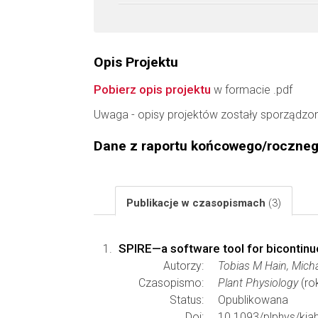
Opis Projektu
Pobierz opis projektu
w formacie .pdf
Uwaga - opisy projektów zostały sporządzo
Dane z raportu końcowego/roczne
Publikacje w czasopismach
(3)
SPIRE—a software tool for bicontinu
Autorzy:
Tobias M Hain, Mich
Czasopismo:
Plant Physiology
(ro
Status:
Opublikowana
Doi:
10.1093/plphys/kia