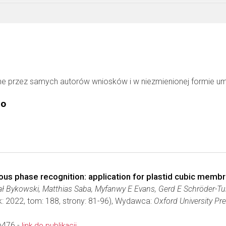
ne przez samych autorów wniosków i w niezmienionej formie u
go
ous phase recognition: application for plastid cubic memb
ał Bykowski, Matthias Saba, Myfanwy E Evans, Gerd E Schröder-T
k: 2022, tom: 188, strony: 81-96), Wydawca:
Oxford University Pr
b476 -
link do publikacji