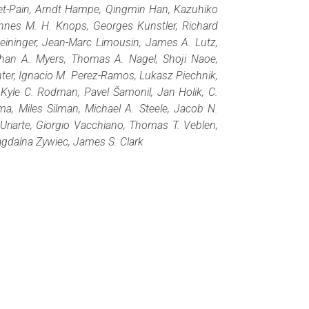
et-Pain, Arndt Hampe, Qingmin Han, Kazuhiko
annes M. H. Knops, Georges Kunstler, Richard
ininger, Jean-Marc Limousin, James A. Lutz,
athan A. Myers, Thomas A. Nagel, Shoji Naoe,
er, Ignacio M. Perez-Ramos, Lukasz Piechnik,
yle C. Rodman, Pavel Šamonil, Jan Holik, C.
a, Miles Silman, Michael A. Steele, Jacob N.
riarte, Giorgio Vacchiano, Thomas T. Veblen,
gdalna Zywiec, James S. Clark