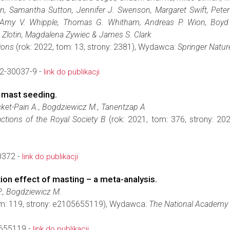
un, Samantha Sutton, Jennifer J. Swenson, Margaret Swift, Peter
Amy V. Whipple, Thomas G. Whitham, Andreas P. Wion, Boyd W
lotin, Magdalena Zywiec & James S. Clark
ions
(rok: 2022, tom: 13, strony: 2381), Wydawca:
Springer Natur
2-30037-9 -
link do publikacji
 mast seeding.
acket-Pain A., Bogdziewicz M., Tanentzap A
actions of the Royal Society B
(rok: 2021, tom: 376, strony: 2
0372 -
link do publikacji
tion effect of masting – a meta-analysis.
P., Bogdziewicz M.
om: 119, strony: e2105655119), Wydawca:
The National Academy o
655119 -
link do publikacji