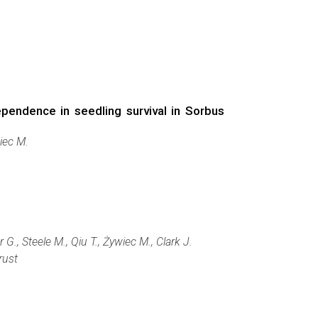
pendence in seedling survival in Sorbus
iec M.
., Steele M., Qiu T., Żywiec M., Clark J.
rust