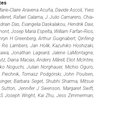
tes
arie‐Claire Aravena Acuña, Davide Ascoli, Yves
lleret, Rafael Calama, J Julio Camarero, Chia‐
ian Das, Evangelia Daskalakou, Hendrik Davi,
mont, Josep Maria Espelta, William Farfan‐Rios,
athryn H Greenberg, Arthur Guignabert, Qinfeng
Ris Lambers, Jan Holík, Kazuhiko Hoshizaki,
kawa, Jonathan Lageard, Jalene LaMontagne,
, Diana Macias, Anders Mårell, Eliot McIntire,
o Noguchi, Julian Norghauer, Michio Oguro,
z Piechnik, Tomasz Podgórski, John Poulsen,
inger, Barbara Seget, Shubhi Sharma, Mitsue
 Sutton, Jennifer J Swenson, Margaret Swift,
 S Joseph Wright, Kai Zhu, Jess Zimmerman,