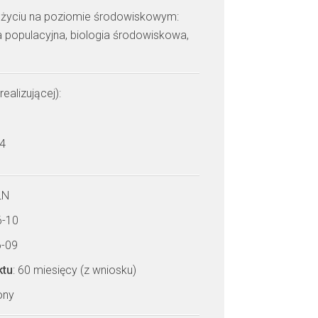
 życiu na poziomie środowiskowym:
ia populacyjna, biologia środowiskowa,
realizującej):
 4
LN
6-10
6-09
ktu
: 60 miesięcy (z wniosku)
zony