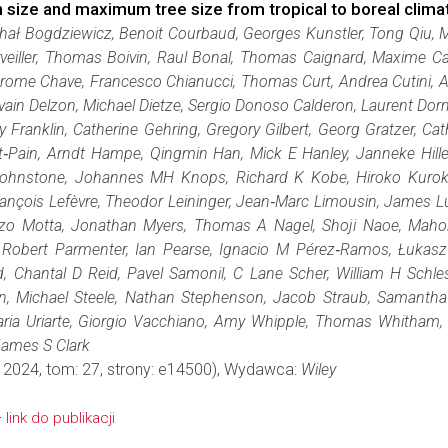
 size and maximum tree size from tropical to boreal clima
hał Bogdziewicz, Benoit Courbaud, Georges Kunstler, Tong Qiu, M
veiller, Thomas Boivin, Raul Bonal, Thomas Caignard, Maxime Cai
ome Chave, Francesco Chianucci, Thomas Curt, Andrea Cutini, Adr
ylvain Delzon, Michael Dietze, Sergio Donoso Calderon, Laurent Dor
y Franklin, Catherine Gehring, Gregory Gilbert, Georg Gratzer, C
Pain, Arndt Hampe, Qingmin Han, Mick E Hanley, Janneke Hille 
F Johnstone, Johannes MH Knops, Richard K Kobe, Hiroko Kuro
çois Lefèvre, Theodor Leininger, Jean‐Marc Limousin, James Lutz
zo Motta, Jonathan Myers, Thomas A Nagel, Shoji Naoe, Mahok
, Robert Parmenter, Ian Pearse, Ignacio M Pérez‐Ramos, Łukas
Chantal D Reid, Pavel Samonil, C Lane Scher, William H Schles
an, Michael Steele, Nathan Stephenson, Jacob Straub, Samantha
ria Uriarte, Giorgio Vacchiano, Amy Whipple, Thomas Whitham,
James S Clark
: 2024, tom: 27, strony: e14500), Wydawca:
Wiley
-
link do publikacji