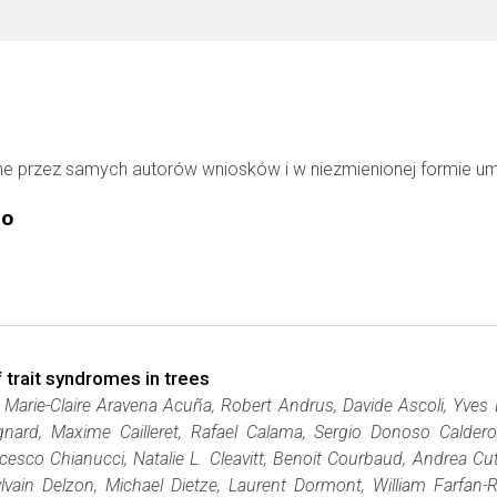
ne przez samych autorów wniosków i w niezmienionej formie u
go
trait syndromes in trees
Marie-Claire Aravena Acuña, Robert Andrus, Davide Ascoli, Yves B
nard, Maxime Cailleret, Rafael Calama, Sergio Donoso Caldero
sco Chianucci, Natalie L. Cleavitt, Benoit Courbaud, Andrea Cut
ylvain Delzon, Michael Dietze, Laurent Dormont, William Farfan-R