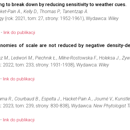
 to break down by reducing sensitivity to weather cues.
et-Pain A., Kelly D., Thomas P., Tanentzap A.
gy
(rok: 2021, tom: 27, strony: 1952-1961), Wydawca:
Wiley
 -
link do publikacji
nomies of scale are not reduced by negative density-de
z M., Ledwoń M., Piechnik Ł., Milne-Rostowska F., Holeksa J., Żyw
k: 2022, tom: 233, strony: 1931-1938), Wydawca:
Wiley
 -
link do publikacji
a R., Courbaud B., Espelta J., Hacket-Pain A., Journé V., Kunstler G
k: 2023, tom: 239, strony: 830-838), Wydawca:
New Phytologist T
 -
link do publikacji