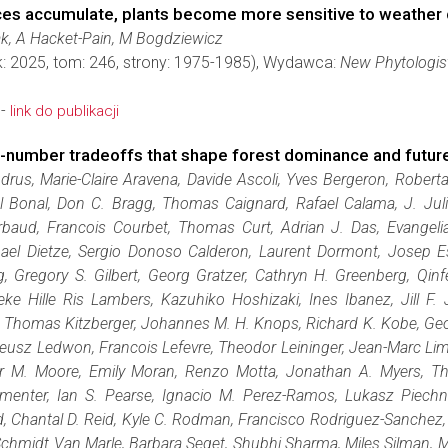
rces accumulate, plants become more sensitive to weather
ak, A Hacket-Pain, M Bogdziewicz
k: 2025, tom: 246, strony: 1975-1985), Wydawca:
New Phytologis
 -
link do publikacji
e-number tradeoffs that shape forest dominance and futur
rus, Marie-Claire Aravena, Davide Ascoli, Yves Bergeron, Roberta B
 Bonal, Don C. Bragg, Thomas Caignard, Rafael Calama, J. Juli
urbaud, Francois Courbet, Thomas Curt, Adrian J. Das, Evangelia
hael Dietze, Sergio Donoso Calderon, Laurent Dormont, Josep Esp
g, Gregory S. Gilbert, Georg Gratzer, Cathryn H. Greenberg, Q
e Hille Ris Lambers, Kazuhiko Hoshizaki, Ines Ibanez, Jill F.
r, Thomas Kitzberger, Johannes M. H. Knops, Richard K. Kobe, Ge
usz Ledwon, Francois Lefevre, Theodor Leininger, Jean-Marc Limou
her M. Moore, Emily Moran, Renzo Motta, Jonathan A. Myers, T
rmenter, Ian S. Pearse, Ignacio M. Perez-Ramos, Lukasz Piech
Chantal D. Reid, Kyle C. Rodman, Francisco Rodriguez-Sanchez, Ja
Schmidt Van Marle, Barbara Seget, Shubhi Sharma, Miles Silman, 