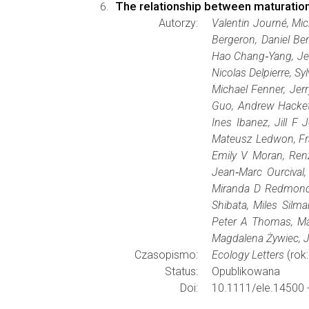
The relationship between maturation
Autorzy:
Valentin Journé, Mic
Bergeron, Daniel Ber
Hao Chang‐Yang, Jer
Nicolas Delpierre, S
Michael Fenner, Jerr
Guo, Andrew Hacket‐
Ines Ibanez, Jill 
Mateusz Ledwon, Fran
Emily V Moran, Ren
Jean‐Marc Ourcival
Miranda D Redmond, 
Shibata, Miles Silm
Peter A Thomas, Ma
Magdalena Żywiec, 
Czasopismo:
Ecology Letters
(rok
Status:
Opublikowana
Doi:
10.1111/ele.14500 