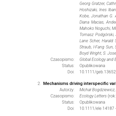
Georg Gratzer, Cath
Hoshizaki, Ines Iba
Kobe, Jonathan G. 
Diana Macias, Ander
Mahoko Noguchi, Mic
Tomasz Podgórski, J
Lane Scher, Harald 
Straub, I-Fang Sun,
Boyd Wright, S. Jos
Czasopismo:
Global Ecology and 
Status:
Opublikowana
Doi:
10.1111/geb.13652
Mechanisms driving interspecific var
Autorzy:
Michał Bogdziewicz,
Czasopismo:
Ecology Letters
(rok:
Status:
Opublikowana
Doi:
10.1111/ele.14187 