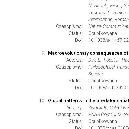
N. Straub, I-Fang S
Thomas T. Veblen, 
Zimmerman, Roman Z
Czasopismo:
Nature Communicat
Status:
Opublikowana
Doi:
10.1038/s41467-02
Macroevolutionary consequences of
Autorzy:
Dale E., Foest J., H
Czasopismo:
Philosophical Trans
Society
Status:
Opublikowana
Doi:
10.1098/rstb.2020.
Global patterns in the predator satia
Autorzy:
Zwolak R., Celebias 
Czasopismo:
PNAS
(rok: 2022, t
Status:
Opublikowana
Doi:
10.1073/pnas.2105