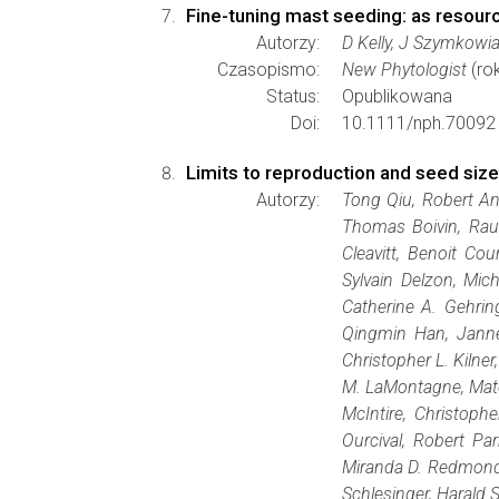
Fine-tuning mast seeding: as resou
Autorzy:
D Kelly, J Szymkowi
Czasopismo:
New Phytologist
(ro
Status:
Opublikowana
Doi:
10.1111/nph.70092
Limits to reproduction and seed siz
Autorzy:
Tong Qiu, Robert And
Thomas Boivin, Raul
Cleavitt, Benoit Co
Sylvain Delzon, Mic
Catherine A. Gehrin
Qingmin Han, Jannek
Christopher L. Kilne
M. LaMontagne, Mate
McIntire, Christop
Ourcival, Robert Pa
Miranda D. Redmond, 
Schlesinger, Harald 