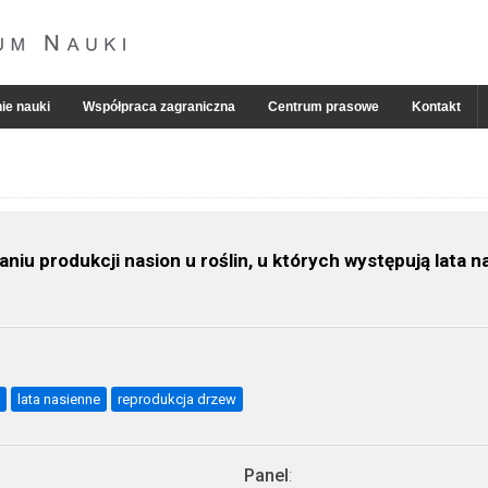
ie nauki
Współpraca zagraniczna
Centrum prasowe
Kontakt
iu produkcji nasion u roślin, u których występują lata n
lata nasienne
reprodukcja drzew
Panel
: