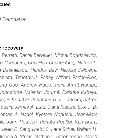
 cues
t Foundation
e recovery
erretti, Daniel Berveiller, Michal Bogdziewicz,
o Camarero, Chia-Hao Chang-Yang, Natalie L.
 Daskalakou, Hendrik Davi, Nicolas Delpierre,
elta, Timothy J. Fahey, William Farfan-Rios,
infeng Guo, Andrew Hacket-Pain, Arndt Hampe,
 Johnstone, Valentin Journé, Daisuke Kabeya,
orges Kunstler, Jonathan G. A. Lageard, Jalene
sin, James A. Lutz, Diana Macias, Eliot J. B.
homas A. Nagel, Kyotaro Noguchi, Jean-Marc
nik, John Poulsen, Renata Poulton-Kamakura,
vier D. Sanguinetti, C. Lane Scher, William H.
Michael A. Steele, Nathan L. Stephenson, Jacob