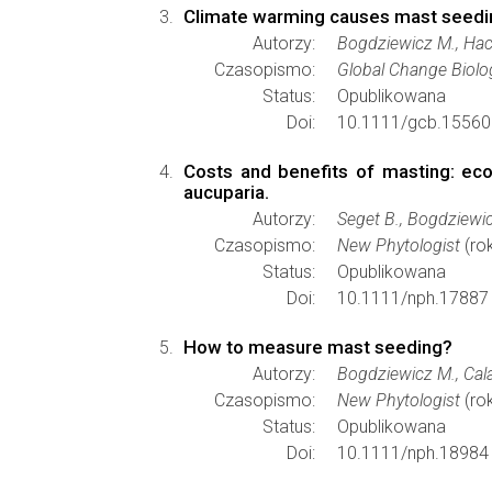
Climate warming causes mast seeding
Autorzy:
Bogdziewicz M., Hack
Czasopismo:
Global Change Biolo
Status:
Opublikowana
Doi:
10.1111/gcb.15560
Costs and benefits of masting: eco
aucuparia.
Autorzy:
Seget B., Bogdziewic
Czasopismo:
New Phytologist
(ro
Status:
Opublikowana
Doi:
10.1111/nph.17887
How to measure mast seeding?
Autorzy:
Bogdziewicz M., Calam
Czasopismo:
New Phytologist
(ro
Status:
Opublikowana
Doi:
10.1111/nph.18984