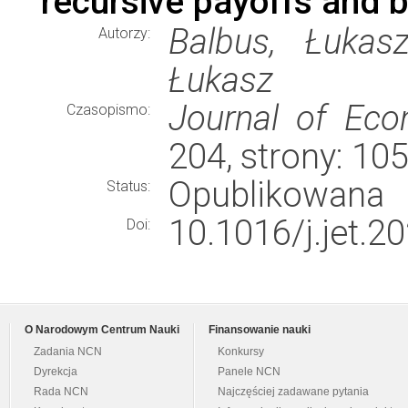
recursive payoffs and b
Balbus, Łukasz
Autorzy:
Łukasz
Journal of Eco
Czasopismo:
204, strony: 1
Opublikowana
Status:
10.1016/j.jet.2
Doi:
O Narodowym Centrum Nauki
Finansowanie nauki
Zadania NCN
Konkursy
Dyrekcja
Panele NCN
Rada NCN
Najczęściej zadawane pytania