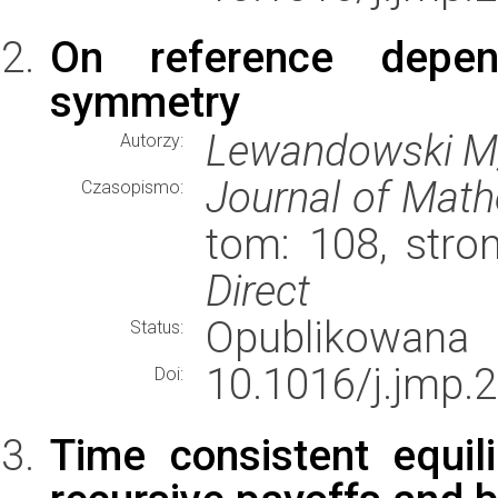
On reference depe
symmetry
Lewandowski M
Autorzy:
Journal of Mat
Czasopismo:
tom: 108, str
Direct
Opublikowana
Status:
10.1016/j.jmp.
Doi:
Time consistent equil