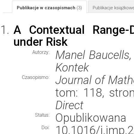
Publikacje w czasopismach
(3)
Publikacje książkow
A Contextual Range-
under Risk
Manel Baucells,
Autorzy:
Kontek
Journal of Mat
Czasopismo:
tom: 118, str
Direct
Opublikowana
Status:
10.1016/j.jmp.
Doi: