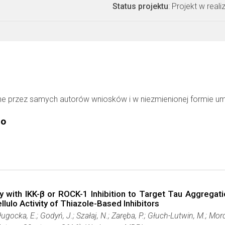
Status projektu
: Projekt w realiz
ne przez samych autorów wniosków i w niezmienionej formie u
go
ty with IKK-β or ROCK-1 Inhibition to Target Tau Aggregat
llulo Activity of Thiazole-Based Inhibitors
 Sługocka, E.; Godyń, J.; Szałaj, N.; Zaręba, P.; Głuch-Lutwin, M.; Mo