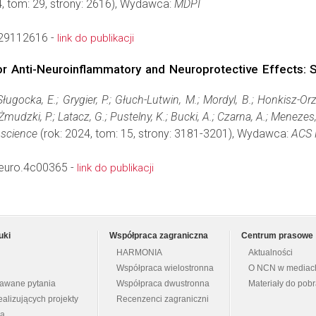
4, tom: 29, strony: 2616), Wydawca:
MDPI
29112616 -
link do publikacji
or Anti-Neuroinflammatory and Neuroprotective Effects: S
; Sługocka, E.; Grygier, P.; Głuch-Lutwin, M.; Mordyl, B.; Honkisz-O
; Żmudzki, P.; Latacz, G.; Pustelny, K.; Bucki, A.; Czarna, A.; Meneze
science
(rok: 2024, tom: 15, strony: 3181-3201), Wydawca:
ACS 
euro.4c00365 -
link do publikacji
uki
Współpraca zagraniczna
Centrum prasowe
HARMONIA
Aktualności
Współpraca wielostronna
O NCN w mediac
dawane pytania
Współpraca dwustronna
Materiały do pob
ealizujących projekty
Recenzenci zagraniczni
na