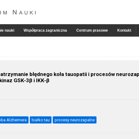
ie nauki
Współpraca zagraniczna
Centrum prasowe
Kontakt
zatrzymanie błędnego koła tauopatii i procesów neuroza
kinaz GSK-3β i IKK-β
oba Alzheimera
białko tau
procesy neurozapalne