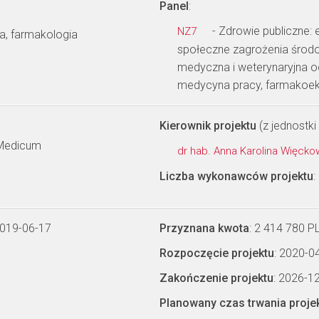
Panel
:
- Zdrowie publiczne: 
NZ7
a, farmakologia
społeczne zagrożenia środow
medyczna i weterynaryjna o
medycyna pracy, farmakoe
Kierownik projektu
(z jednostki 
 Medicum
dr hab. Anna Karolina Więck
Liczba wykonawców projektu
:
2019-06-17
Przyznana kwota
: 2 414 780 P
Rozpoczęcie projektu
: 2020-0
Zakończenie projektu
: 2026-1
Planowany czas trwania proje