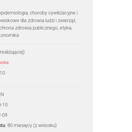
epidemiologia, choroby cywilizacyjne i
iskowe dla zdrowia ludzi i zwierząt,
chrona zdrowia publicznego, etyka,
konomika
realizującej):
owska
 10
LN
4-10
2-09
ktu
: 80 miesięcy (z wniosku)