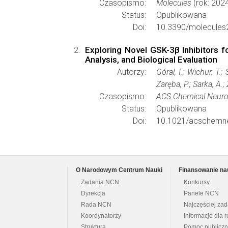
Czasopismo:
Molecules
(rok: 202
Status:
Opublikowana
Doi:
10.3390/molecules
Exploring Novel GSK-3β Inhibitors f
Analysis, and Biological Evaluation
Autorzy:
Góral, I.; Wichur, T.
Zaręba, P.; Sarka, A.
Czasopismo:
ACS Chemical Neuro
Status:
Opublikowana
Doi:
10.1021/acschemn
O Narodowym Centrum Nauki
Finansowanie na
Zadania NCN
Konkursy
Dyrekcja
Panele NCN
Rada NCN
Najczęściej za
Koordynatorzy
Informacje dla r
Struktura
Pomoc publicz