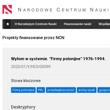
O Narodowym Centrum Nauki
Finansowanie nauki
Współpr
Projekty finansowane przez NCN
Wyłom w systemie. "Firmy polonijne" 1976-1994.
2020/01/Y/HS3/00099
Słowa kluczowe
:
Firmy polonijne
PRL
przedsiębiorczość
wolny rynek
gospod
Deskryptory
: