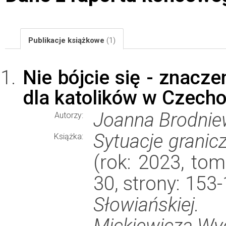
Publikacje książkowe
(1)
Nie bójcie się - znacz
dla katolików w Czecho
Joanna Brodnie
Autorzy:
Sytuacje granicz
Książka:
(rok: 2023, to
30, strony: 15
Słowiańskie
Mickiewicza W