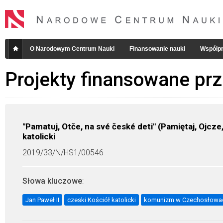
O Narodowym Centrum Nauki
Finansowanie nauki
Współpr
Projekty finansowane pr
"Pamatuj, Otče, na své české deti" (Pamiętaj, Ojcze
katolicki
2019/33/N/HS1/00546
Słowa kluczowe
:
Jan Paweł II
czeski Kościół katolicki
komunizm w Czechosłowac