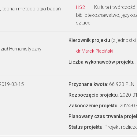
- Kultura i twórczość
HS2
teoria i metodologia badań
bibliotekoznawstwo, języko
sztuce
Kierownik projektu
(z jednostki 
dział Humanistyczny
dr Marek Placiński
Liczba wykonawców projektu
:
 2019-03-15
Przyznana kwota
: 66 920 PLN
Rozpoczęcie projektu
: 2020-0
Zakończenie projektu
: 2024-0
Planowany czas trwania proje
Status projektu
: Projekt rozlic