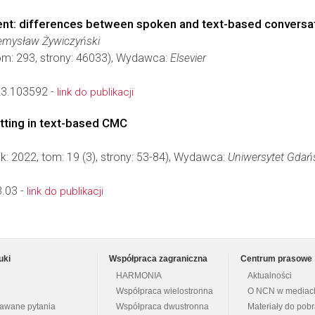
nment: differences between spoken and text-based conversa
zemysław Żywiczyński
tom: 293, strony: 46033), Wydawca:
Elsevier
23.103592 -
link do publikacji
litting in text-based CMC
k: 2022, tom: 19 (3), strony: 53-84), Wydawca:
Uniwersytet Gdań
.03 -
link do publikacji
uki
Współpraca zagraniczna
Centrum prasowe
HARMONIA
Aktualności
Współpraca wielostronna
O NCN w mediac
dawane pytania
Współpraca dwustronna
Materiały do pob