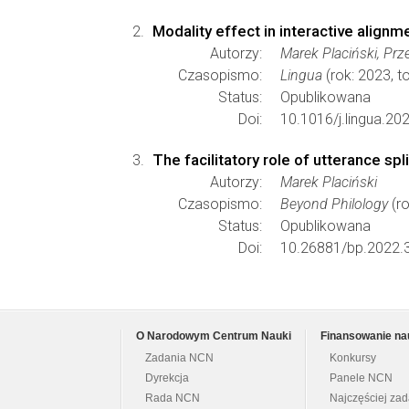
Modality effect in interactive alig
Autorzy:
Marek Placiński, Pr
Czasopismo:
Lingua
(rok: 2023, 
Status:
Opublikowana
Doi:
10.1016/j.lingua.20
The facilitatory role of utterance sp
Autorzy:
Marek Placiński
Czasopismo:
Beyond Philology
(ro
Status:
Opublikowana
Doi:
10.26881/bp.2022.3
O Narodowym Centrum Nauki
Finansowanie na
Zadania NCN
Konkursy
Dyrekcja
Panele NCN
Rada NCN
Najczęściej za