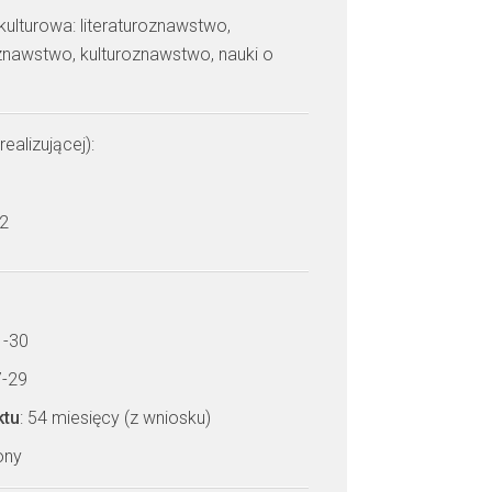
 kulturowa: literaturoznawstwo,
znawstwo, kulturoznawstwo, nauki o
realizującej):
 2
1-30
7-29
ktu
: 54 miesięcy (z wniosku)
zony