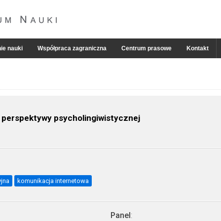
ie nauki
Współpraca zagraniczna
Centrum prasowe
Kontakt
z perspektywy psycholingiwistycznej
yjna
komunikacja internetowa
Panel
: