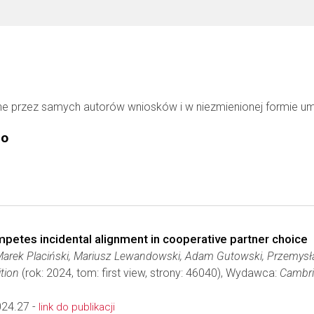
ne przez samych autorów wniosków i w niezmienionej formie u
go
mpetes incidental alignment in cooperative partner choice
Marek Placiński, Mariusz Lewandowski, Adam Gutowski, Przemys
tion
(rok: 2024, tom: first view, strony: 46040), Wydawca:
Cambri
024.27 -
link do publikacji