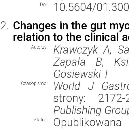
10.5604/01.300
Doi:
Changes in the gut myco
relation to the clinical 
Krawczyk A, Sa
Autorzy:
Zapała B, Ksi
Gosiewski T
World J Gastro
Czasopismo:
strony: 2172
Publishing Grou
Opublikowana
Status: