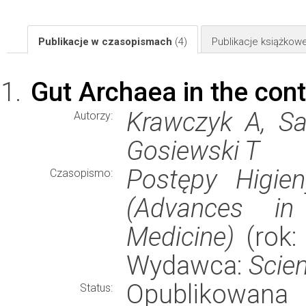
Publikacje w czasopismach
(4)
Publikacje książkow
Gut Archaea in the con
Krawczyk A, Sa
Autorzy:
Gosiewski T
Postępy Higie
Czasopismo:
(Advances in
Medicine)
(rok: 
Wydawca:
Scie
Opublikowana
Status: