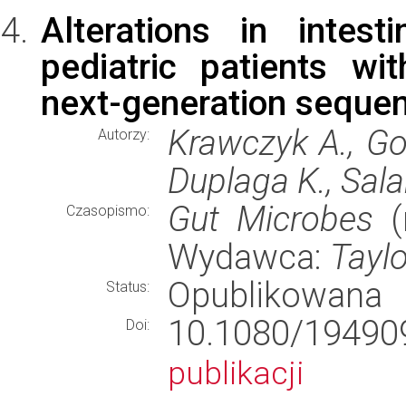
Alterations in intes
pediatric patients w
next-generation sequen
Krawczyk A., Go
Autorzy:
Duplaga K., Sal
Gut Microbes
(r
Czasopismo:
Wydawca:
Taylo
Opublikowana
Status:
10.1080/1949
Doi:
publikacji