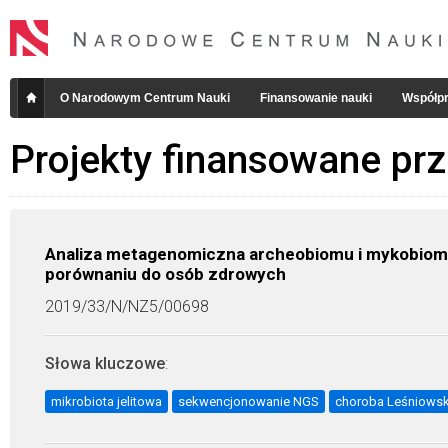
O Narodowym Centrum Nauki
Finansowanie nauki
Współpr
Projekty finansowane pr
Analiza metagenomiczna archeobiomu i mykobiomu 
porównaniu do osób zdrowych
2019/33/N/NZ5/00698
Słowa kluczowe
:
mikrobiota jelitowa
sekwencjonowanie NGS
choroba Leśniowsk