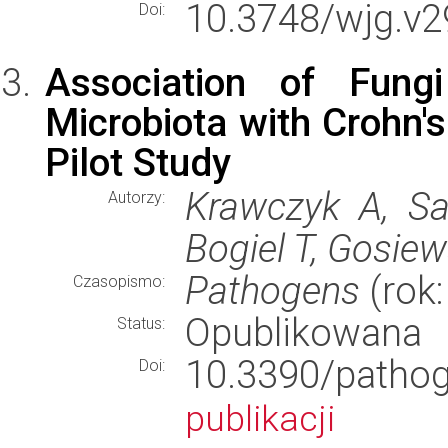
10.3748/wjg.v2
Doi:
Association of Fun
Microbiota with Crohn's
Pilot Study
Krawczyk A, Sa
Autorzy:
Bogiel T, Gosiew
Pathogens
(rok:
Czasopismo:
Opublikowana
Status:
10.3390/pat
Doi:
publikacji