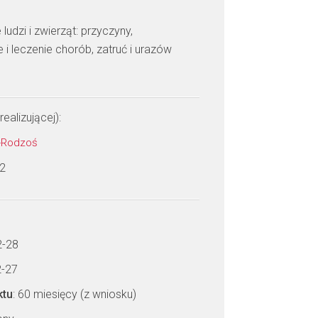
ludzi i zwierząt: przyczyny,
 leczenie chorób, zatruć i urazów
realizującej):
a-Rodzoś
 2
2-28
2-27
ktu
: 60 miesięcy (z wniosku)