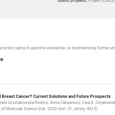
Status projektu
: Projekt rozlic
ne przez samych autorów wniosków i w niezmienionej formie u
go
l Breast Cancer? Current Solutions and Future Prospects
rzata Szostakowska-Rodzos, Anna Fabisiewicz, Ewa A. Grzybows
l of Molecular Science
(rok: 2020, tom: 21, strony: 8415)