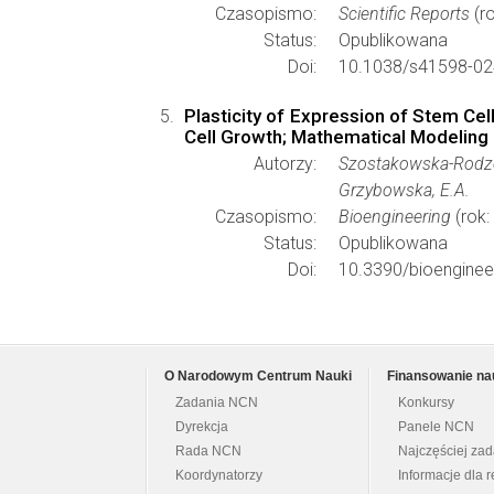
Czasopismo:
Scientific Reports
(ro
Status:
Opublikowana
Doi:
10.1038/s41598-02
Plasticity of Expression of Stem Ce
Cell Growth; Mathematical Modeling o
Autorzy:
Szostakowska-Rodzoś
Grzybowska, E.A.
Czasopismo:
Bioengineering
(rok:
Status:
Opublikowana
Doi:
10.3390/bioengine
O Narodowym Centrum Nauki
Finansowanie na
Zadania NCN
Konkursy
Dyrekcja
Panele NCN
Rada NCN
Najczęściej za
Koordynatorzy
Informacje dla r