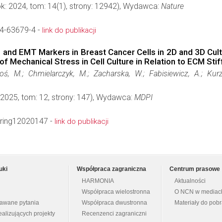
k: 2024, tom: 14(1), strony: 12942), Wydawca:
Nature
4-63679-4 -
link do publikacji
ll and EMT Markers in Breast Cancer Cells in 2D and 3D Cu
f Mechanical Stress in Cell Culture in Relation to ECM Sti
, M.; Chmielarczyk, M.; Zacharska, W.; Fabisiewicz, A.; Kurzyk
 2025, tom: 12, strony: 147), Wydawca:
MDPI
ering12020147 -
link do publikacji
uki
Współpraca zagraniczna
Centrum prasowe
HARMONIA
Aktualności
Współpraca wielostronna
O NCN w mediac
dawane pytania
Współpraca dwustronna
Materiały do pob
ealizujących projekty
Recenzenci zagraniczni