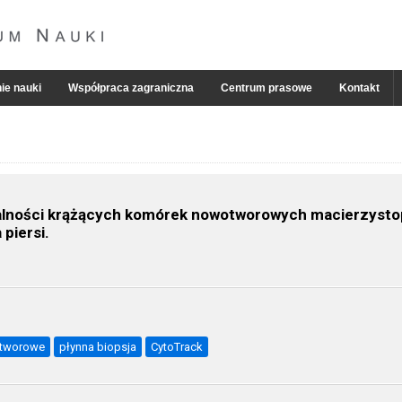
ie nauki
Współpraca zagraniczna
Centrum prasowe
Kontakt
itelialności krążących komórek nowotworowych macierzys
piersi.
otworowe
płynna biopsja
CytoTrack