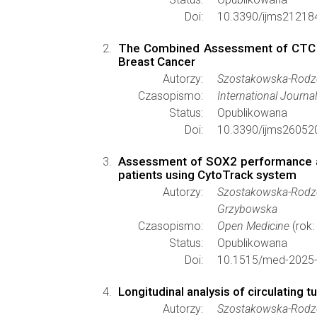
Doi:
10.3390/ijms21218
The Combined Assessment of CTC and
Breast Cancer
Autorzy:
Szostakowska-Rodzos, 
Czasopismo:
International Journa
Status:
Opublikowana
Doi:
10.3390/ijms26052
Assessment of SOX2 performance as 
patients using CytoTrack system
Autorzy:
Szostakowska-Rodzoś
Grzybowska
Czasopismo:
Open Medicine
(rok:
Status:
Opublikowana
Doi:
10.1515/med-2025
Longitudinal analysis of circulating
Autorzy:
Szostakowska-Rodzos