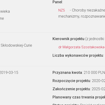
Panel
:
- Choroby niezakaźne 
NZ5
owieka
mechanizmy, rozpoznawanie i
wne
Kierownik projektu
(z jednostki 
i Skłodowskiej-Curie
dr Małgorzata Szostakowsk
Liczba wykonawców projektu
:
 2019-03-15
Przyznana kwota
: 210 000 PLN
Rozpoczęcie projektu
: 2020-0
Zakończenie projektu
: 2025-0
Planowany czas trwania proje