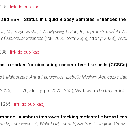
415 -
link do publikacji
 ESR1 Status in Liquid Biopsy Samples Enhances the Cli
M.; Grzybowska, E.A.; Mysliwy, I.; Zub, R.; Jagiello-Gruszfeld, A.
l of Molecular Sciences
(rok: 2025, tom: 26(5), strony: 2038), Wy
038 -
link do publikacji
a marker for circulating cancer stem-like cells (CCSCs) 
 Małgorzata, Anna Fabisiewicz, Izabella Myśliwy, Agnieszka Jagi
 2025, tom: 20, strony: pp. 20251265), Wydawca:
De GruyterBrill
-1265 -
link do publikacji
 tumor cell numbers improves tracking metastatic breast ca
 M, Fabisiewicz A, Wakula M, Tabor S, Szafron L, Jagiello-Grusz