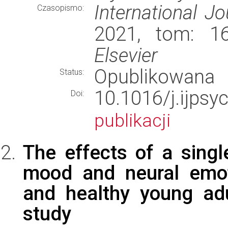
International J
Czasopismo:
2021, tom: 16
Elsevier
Opublikowana
Status:
10.1016/j.ijp
Doi:
publikacji
The effects of a singl
mood and neural emoti
and healthy young adul
study