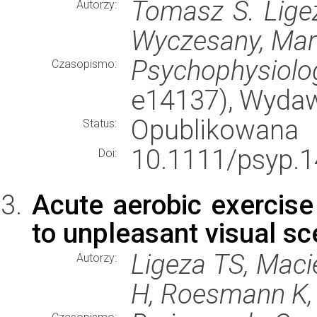
Tomasz S. Ligez
Autorzy:
Wyczesany, Mar
Psychophysiolo
Czasopismo:
e14137), Wyda
Opublikowana
Status:
10.1111/psyp.1
Doi:
Acute aerobic exercis
to unpleasant visual s
Ligeza TS, Mac
Autorzy:
H, Roesmann K,