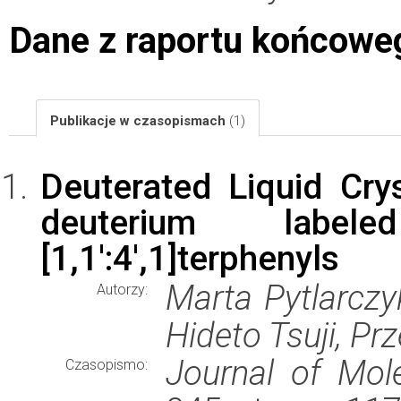
Dane z raportu końcowe
Publikacje w czasopismach
(1)
Deuterated Liquid Crys
deuterium labeled 
[1,1':4',1]terphenyls
Marta Pytlarczy
Autorzy:
Hideto Tsuji, P
Journal of Mole
Czasopismo: