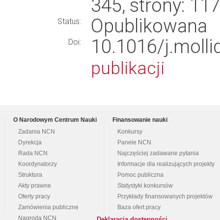
345, strony: 1
Opublikowana
Status:
10.1016/j.mo
Doi:
publikacji
O Narodowym Centrum Nauki
Finansowanie nauki
Zadania NCN
Konkursy
Dyrekcja
Panele NCN
Rada NCN
Najczęściej zadawane pytania
Koordynatorzy
Informacje dla realizujących projekty
Struktura
Pomoc publiczna
Akty prawne
Statystyki konkursów
Oferty pracy
Przykłady finansowanych projektów
Zamówienia publiczne
Baza ofert pracy
Nagroda NCN
Deklaracja dostępności