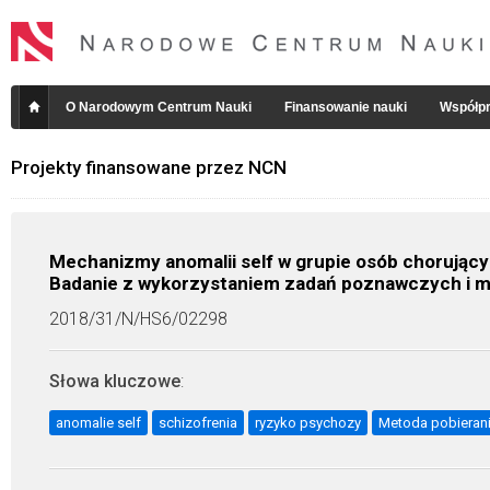
O Narodowym Centrum Nauki
Finansowanie nauki
Współpr
Projekty finansowane przez NCN
Mechanizmy anomalii self w grupie osób chorującyc
Badanie z wykorzystaniem zadań poznawczych i m
2018/31/N/HS6/02298
Słowa kluczowe
:
anomalie self
schizofrenia
ryzyko psychozy
Metoda pobieran