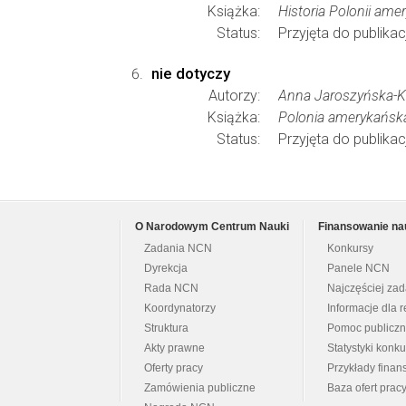
Książka:
Historia Polonii ame
Status:
Przyjęta do publikacj
nie dotyczy
Autorzy:
Anna Jaroszyńska-Ki
Książka:
Polonia amerykańsk
Status:
Przyjęta do publikacj
O Narodowym Centrum Nauki
Finansowanie na
Zadania NCN
Konkursy
Dyrekcja
Panele NCN
Rada NCN
Najczęściej za
Koordynatorzy
Informacje dla r
Struktura
Pomoc publicz
Akty prawne
Statystyki konk
Oferty pracy
Przykłady fina
Zamówienia publiczne
Baza ofert prac