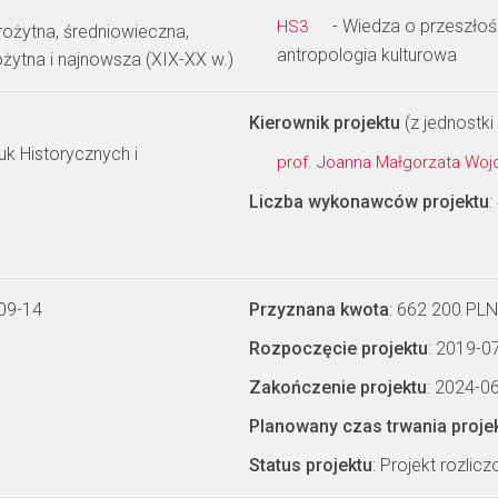
- Wiedza o przeszłości
HS3
rożytna, średniowieczna,
antropologia kulturowa
żytna i najnowsza (XIX-XX w.)
Kierownik projektu
(z jednostki 
k Historycznych i
prof. Joanna Małgorzata Wo
Liczba wykonawców projektu
:
09-14
Przyznana kwota
: 662 200 PLN
Rozpoczęcie projektu
: 2019-0
Zakończenie projektu
: 2024-0
Planowany czas trwania proje
Status projektu
: Projekt rozlic