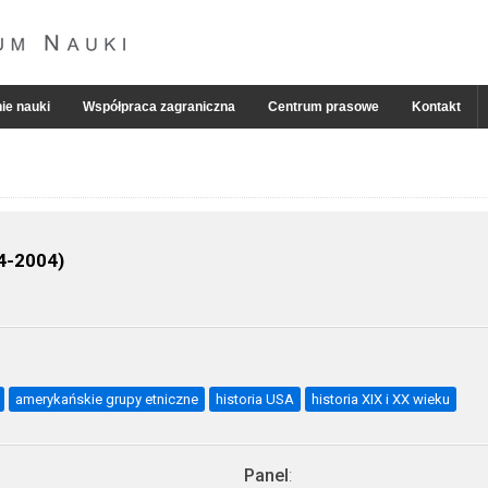
ie nauki
Współpraca zagraniczna
Centrum prasowe
Kontakt
54-2004)
amerykańskie grupy etniczne
historia USA
historia XIX i XX wieku
Panel
: