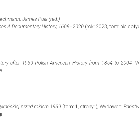
irchmann, James Pula (red.)
ices A Documentary History, 1608–2020
(rok: 2023, tom: nie doty
story after 1939 Polish American History from 1854 to 2004, 
e
rykańskiej przed rokiem 1939
(tom: 1, strony: ), Wydawca:
Państw
i