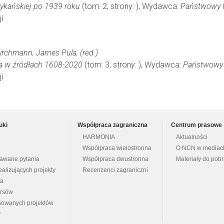
rykańskiej po 1939 roku
(tom: 2, strony: ), Wydawca:
Państwowy I
i
rchmann, James Pula, (red.)
a w źródłach 1608-2020
(tom: 3, strony: ), Wydawca:
Państwowy 
i
uki
Współpraca zagraniczna
Centrum prasowe
HARMONIA
Aktualności
Współpraca wielostronna
O NCN w mediac
dawane pytania
Współpraca dwustronna
Materiały do pob
ealizujących projekty
Recenzenci zagraniczni
na
ursów
nsowanych projektów
y