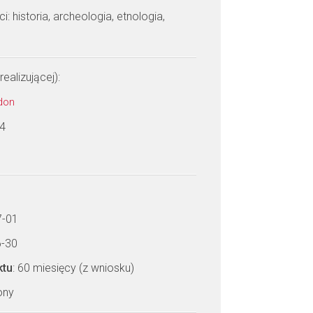
: historia, archeologia, etnologia,
realizującej):
jdon
 4
7-01
6-30
ktu
: 60 miesięcy (z wniosku)
zony