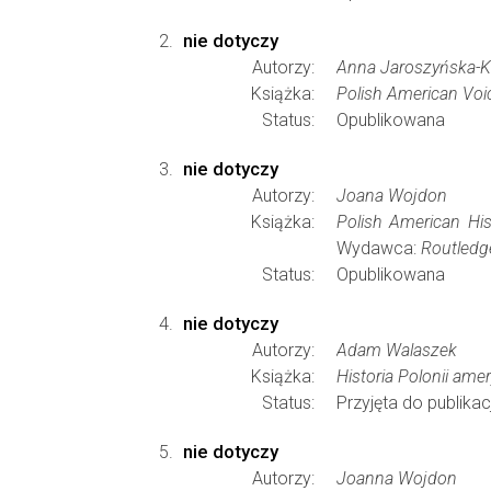
nie dotyczy
Autorzy:
Anna Jaroszyńska-K
Książka:
Polish American Vo
Status:
Opublikowana
nie dotyczy
Autorzy:
Joana Wojdon
Książka:
Polish American Hi
Wydawca:
Routledg
Status:
Opublikowana
nie dotyczy
Autorzy:
Adam Walaszek
Książka:
Historia Polonii ame
Status:
Przyjęta do publikacj
nie dotyczy
Autorzy:
Joanna Wojdon