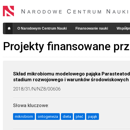
O Narodowym Centrum Nauki
Finansowanie nauki
Współpr
Projekty finansowane pr
Skład mikrobiomu modelowego pająka Parasteatoda 
stadium rozwojowego i warunków środowiskowych
2018/31/N/NZ8/00606
Słowa kluczowe
:
mikrobiom
ontogeneza
dieta
płeć
pająk