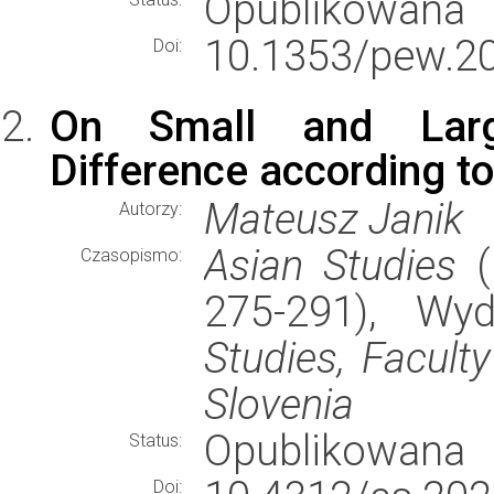
Opublikowana
10.1353/pew.2
Doi:
On Small and Large
Difference according to
Mateusz Janik
Autorzy:
Asian Studies
(
Czasopismo:
275-291), W
Studies, Faculty
Slovenia
Opublikowana
Status:
Doi: