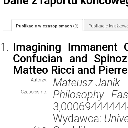
Dane z raportu końcowe
Publikacje w czasopismach
(3)
Publikacje książkow
Imagining Immanent C
Confucian and Spinoz
Matteo Ricci and Pierre
Mateusz Janik
Autorzy:
Philosophy Ea
Czasopismo:
3,000694444
Wydawca:
Unive
Status: