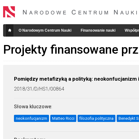
O Narodowym Centrum Nauki
Finansowanie nauki
Współpr
Projekty finansowane pr
Pomiędzy metafizyką a polityką: neokonfucjanizm 
2018/31/D/HS1/00864
Słowa kluczowe
:
neokonfucjanizm
Matteo Ricci
filozofia polityczna
Benedykt S