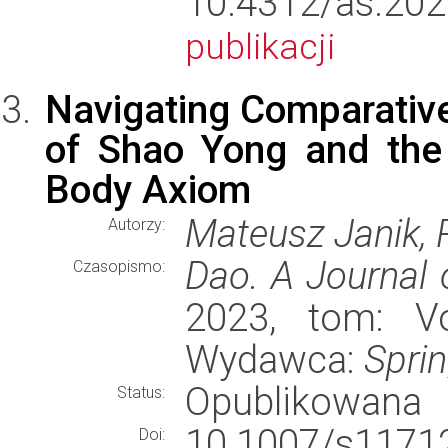
10.4312/as.2
publikacji
Navigating Comparativ
of Shao Yong and the
Body Axiom
Mateusz Janik, R
Autorzy:
Dao. A Journal 
Czasopismo:
2023, tom: Vo
Wydawca:
Spri
Opublikowana
Status:
10.1007/s11
Doi: