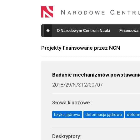
O Narodowym Centrum Nauki
Finansowan
Projekty finansowane przez NCN
Badanie mechanizmów powstawania i
2018/29/N/ST2/00707
Słowa kluczowe
:
fizyka jądrowa
deformacja jądrowa
defor
Deskryptory
: