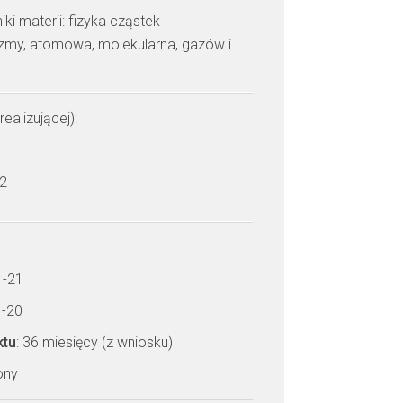
i materii: fizyka cząstek
azmy, atomowa, molekularna, gazów i
realizującej):
 2
1-21
1-20
ktu
: 36 miesięcy (z wniosku)
zony