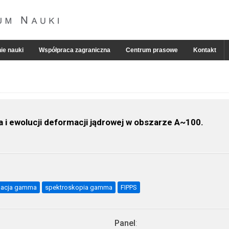
ie nauki
Współpraca zagraniczna
Centrum prasowe
Kontakt
 ewolucji deformacji jądrowej w obszarze A~100.
macja gamma
spektroskopia gamma
FIPPS
Panel
: