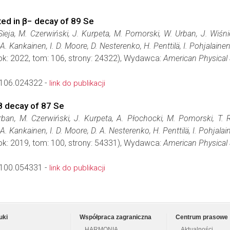
ted in β− decay of 89 Se
Sieja, M. Czerwiński, J. Kurpeta, M. Pomorski, W. Urban, J. Wiśni
A. Kankainen, I. D. Moore, D. Nesterenko, H. Penttilä, I. Pohjalainen
ok: 2022, tom: 106, strony: 24322), Wydawca:
American Physical 
106.024322 -
link do publikacji
 β decay of 87 Se
ban, M. Czerwiński, J. Kurpeta, A. Płochocki, M. Pomorski, T. R
A. Kankainen, I. D. Moore, D. A. Nesterenko, H. Penttilä, I. Pohjalai
ok: 2019, tom: 100, strony: 54331), Wydawca:
American Physical 
100.054331 -
link do publikacji
uki
Współpraca zagraniczna
Centrum prasowe
HARMONIA
Aktualności