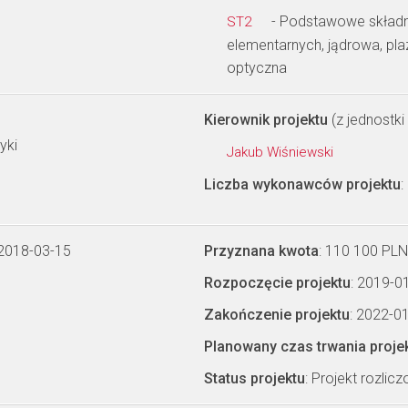
- Podstawowe składnik
ST2
elementarnych, jądrowa, pl
optyczna
Kierownik projektu
(z jednostki 
yki
Jakub Wiśniewski
Liczba wykonawców projektu
:
 2018-03-15
Przyznana kwota
: 110 100 PLN
Rozpoczęcie projektu
: 2019-0
Zakończenie projektu
: 2022-0
Planowany czas trwania proje
Status projektu
: Projekt rozlic