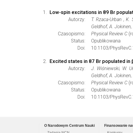
Low-spin excitations in 89 Br popula
Autorzy:
T. Rzaca-Urban , K. 
Geldhof, A. Jokinen, 
Czasopismo:
Physical Review C
(r
Status:
Opublikowana
Doi:
10.1103/PhysRevC.
Excited states in 87 Br populated in
Autorzy:
J. Wiśniewski, W. Ur
Geldhof, A. Jokinen, 
Czasopismo:
Physical Review C
(r
Status:
Opublikowana
Doi:
10.1103/PhysRevC.
O Narodowym Centrum Nauki
Finansowanie na
Zadania NCN
Konkursy