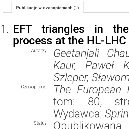
Publikacje w czasopismach
(2)
EFT triangles in th
process at the HL-LH
Geetanjali Cha
Autorzy:
Kaur, Paweł K
Szleper, Sławom
The European P
Czasopismo:
tom: 80, str
Wydawca:
Spri
Opublikowana
Status: