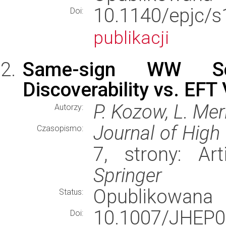
10.1140/epjc
Doi:
publikacji
Same-sign WW Sc
Discoverability vs. EFT 
P. Kozow, L. Mer
Autorzy:
Journal of High
Czasopismo:
7, strony: Ar
Springer
Opublikowana
Status:
10.1007/JHEP0
Doi: