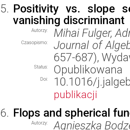
Positivity vs. slope s
vanishing discriminant
Mihai Fulger, Ad
Autorzy:
Journal of Alge
Czasopismo:
657-687), Wyd
Opublikowana
Status:
10.1016/j.jal
Doi:
publikacji
Flops and spherical fun
Agnieszka Bodze
Autorzy: