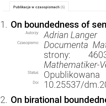
Publikacje w czasopismach
(6)
On boundedness of sem
Adrian Langer
Autorzy:
Documenta Mat
Czasopismo:
strony: 4
Mathematiker-Ver
Opublikowana
Status:
10.25537/dm.2
Doi:
On birational boundedne