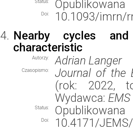
Opublikowana
Status:
10.1093/imrn/r
Doi:
Nearby cycles and s
characteristic
Adrian Langer
Autorzy:
Journal of the
Czasopismo:
(rok: 2022, t
Wydawca:
EMS 
Opublikowana
Status:
10.4171/JEMS/
Doi: