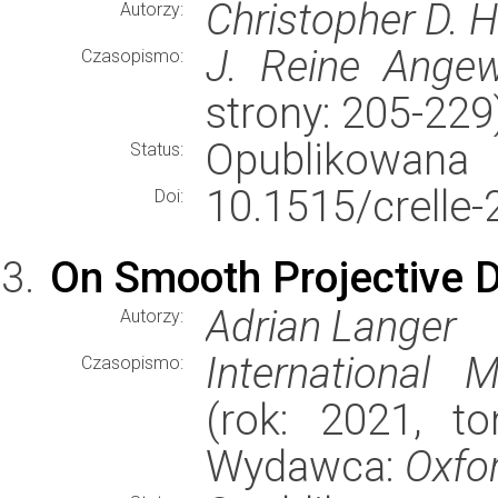
Christopher D. 
Autorzy:
J. Reine Angew
Czasopismo:
strony: 205-22
Opublikowana
Status:
10.1515/crelle
Doi:
On Smooth Projective D
Adrian Langer
Autorzy:
International 
Czasopismo:
(rok: 2021, to
Wydawca:
Oxfor