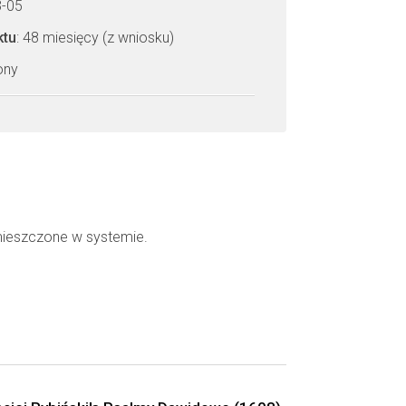
3-05
ktu
: 48 miesięcy (z wniosku)
zony
mieszczone w systemie.