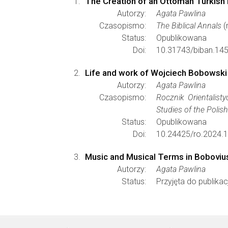
The Creation of an Ottoman Turkish 
Autorzy:
Agata Pawlina
Czasopismo:
The Biblical Annals
(
Status:
Opublikowana
Doi:
10.31743/biban.14
Life and work of Wojciech Bobowski re
Autorzy:
Agata Pawlina
Czasopismo:
Rocznik Orientalist
Studies of the Poli
Status:
Opublikowana
Doi:
10.24425/ro.2024.
Music and Musical Terms in Boboviu
Autorzy:
Agata Pawlina
Status:
Przyjęta do publikacj