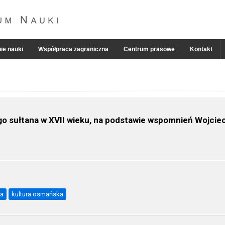
ie nauki
Współpraca zagraniczna
Centrum prasowe
Kontakt
 sułtana w XVII wieku, na podstawie wspomnień Wojciech
ja
kultura osmańska