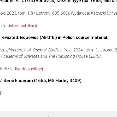
Psalter. Ali Ufkî's (Bobovius) Mezmûriyye (ca. 1665) and 
rok: 2023, tom: 13(4), strony: 635-660), Wydawca:
Katolicki Uniw
575 -
link do publikacji
visited. Bobovius (Ali Ufkî) in Polish source material.
yczny/Yearbook of Oriental Studies
(rok: 2024, tom: 1, strony:
sh Academy of Sciences and The Publishing House ELIPSA
150675 -
link do publikacji
s' Serai Enderum (1665, MS Harley 3409)
i