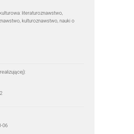
 kulturowa: literaturoznawstwo,
znawstwo, kulturoznawstwo, nauki o
realizującej):
 2
3-06