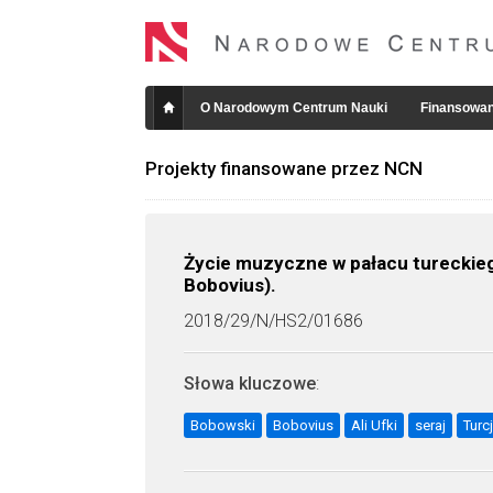
O Narodowym Centrum Nauki
Finansowan
Projekty finansowane przez NCN
Życie muzyczne w pałacu tureckiego
Bobovius).
2018/29/N/HS2/01686
Słowa kluczowe
:
Bobowski
Bobovius
Ali Ufki
seraj
Turc