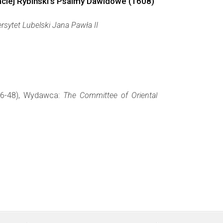
Maciej Rybiński's Psalmy Dawidowe (1608)
ersytet Lubelski Jana Pawła II
 26-48), Wydawca:
The Committee of Oriental