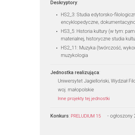
Deskryptory
:
HS2_3: Studia edytorsko-filologic
encyklopedyczne, dokumentacyjnob
HS3_5: Historia kultury (w tym: pami
materialnej, historyczne studia kul
HS2_11: Muzyka (twórczość, wykon
muzykologia
Jednostka realizująca
:
Uniwersytet Jagielloński, Wydział Fil
woj. małopolskie
Inne projekty tej jednostki
Konkurs
:
- ogłoszony
PRELUDIUM 15