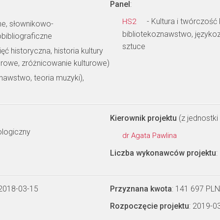
Panel
:
- Kultura i twórczość
HS2
zne, słownikowo-
bibliotekoznawstwo, języko
ibliograficzne
sztuce
ęć historyczna, historia kultury
turowe, zróżnicowanie kulturowe)
awstwo, teoria muzyki),
Kierownik projektu
(z jednostki 
ologiczny
dr Agata Pawlina
Liczba wykonawców projektu
:
 2018-03-15
Przyznana kwota
: 141 697 PLN
Rozpoczęcie projektu
: 2019-0