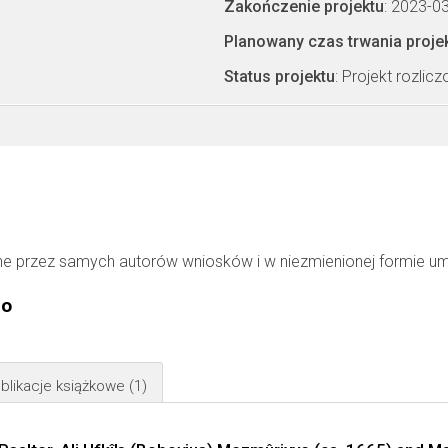
Zakończenie projektu
: 2023-0
Planowany czas trwania proje
Status projektu
: Projekt rozlic
ne przez samych autorów wniosków i w niezmienionej formie u
go
blikacje książkowe
(1)