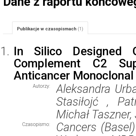
Dane z raportu końcowe
Publikacje w czasopismach
(1)
In Silico Designed G
Complement C2 Supp
Anticancer Monoclonal
Aleksandra Urba
Autorzy:
Stasiłojć , Pa
Michał Taszner,
Cancers (Basel)
Czasopismo: