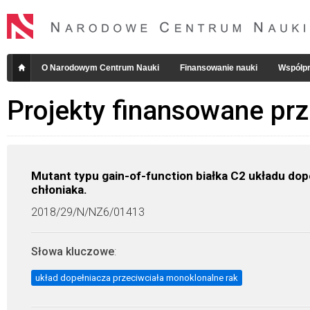
O Narodowym Centrum Nauki
Finansowanie nauki
Współpr
Projekty finansowane pr
Mutant typu gain-of-function białka C2 układu do
chłoniaka.
2018/29/N/NZ6/01413
Słowa kluczowe
:
układ dopełniacza przeciwciała monoklonalne rak