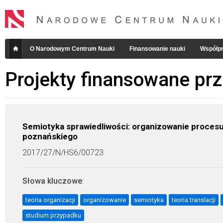
O Narodowym Centrum Nauki
Finansowanie nauki
Współpr
Projekty finansowane pr
Semiotyka sprawiedliwości: organizowanie procesu 
poznańskiego
2017/27/N/HS6/00723
Słowa kluczowe
:
teoria organizacji
organizowanie
semiotyka
teoria translacji
studium przypadku