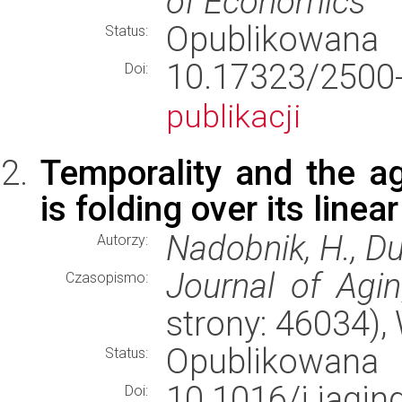
of Economics
Opublikowana
Status:
10.17323/2500
Doi:
publikacji
Temporality and the ag
is folding over its linea
Nadobnik, H., Du
Autorzy:
Journal of Agi
Czasopismo:
strony: 46034)
Opublikowana
Status:
10.1016/j.ja
Doi: