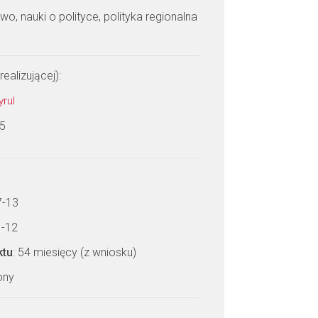
wo, nauki o polityce, polityka regionalna
realizującej):
yrul
 5
7-13
1-12
ktu
: 54 miesięcy (z wniosku)
zony