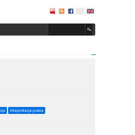
acja
interpretacja prawa