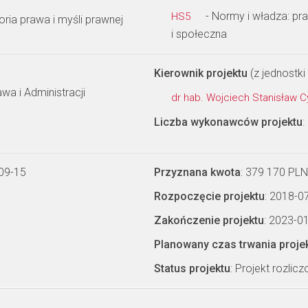
- Normy i władza: pra
HS5
toria prawa i myśli prawnej
i społeczna
Kierownik projektu
(z jednostki 
wa i Administracji
dr hab. Wojciech Stanisław C
Liczba wykonawców projektu
:
09-15
Przyznana kwota
: 379 170 PLN
Rozpoczęcie projektu
: 2018-0
Zakończenie projektu
: 2023-0
Planowany czas trwania proje
Status projektu
: Projekt rozlic