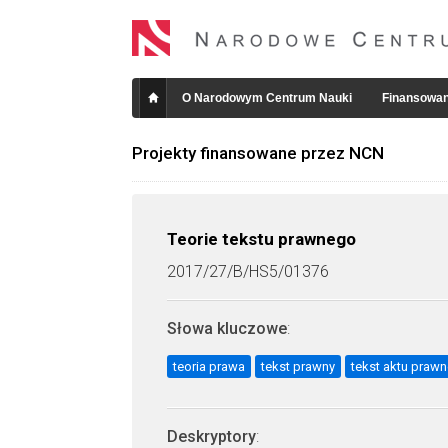
O Narodowym Centrum Nauki
Finansowan
Projekty finansowane przez NCN
Teorie tekstu prawnego
2017/27/B/HS5/01376
Słowa kluczowe
:
teoria prawa
tekst prawny
tekst aktu praw
Deskryptory
: