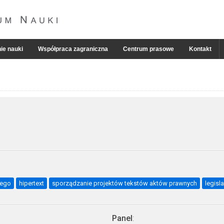
ie nauki
Współpraca zagraniczna
Centrum prasowe
Kontakt
nego
hipertext
sporządzanie projektów tekstów aktów prawnych
legisl
Panel
: