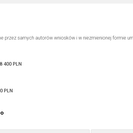
ne przez samych autorów wniosków i w niezmienionej formie u
8 400 PLN
00 PLN
go