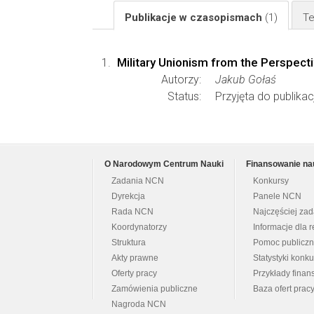
Publikacje w czasopismach
(1)
Te
Military Unionism from the Perspect
Autorzy:
Jakub Gołaś
Status:
Przyjęta do publikacj
O Narodowym Centrum Nauki
Finansowanie na
Zadania NCN
Konkursy
Dyrekcja
Panele NCN
Rada NCN
Najczęściej za
Koordynatorzy
Informacje dla r
Struktura
Pomoc publicz
Akty prawne
Statystyki konk
Oferty pracy
Przykłady fina
Zamówienia publiczne
Baza ofert prac
Nagroda NCN