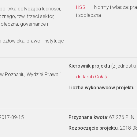
- Normy i władza: pra
HS5
polityka dotycząca ludności,
i społeczna
nego, tzw. trzeci sektor,
ołeczna, governance i
człowieka, prawo i instytucje
Kierownik projektu
(z jednostki 
w Poznaniu, Wydział Prawa i
dr Jakub Gołaś
Liczba wykonawców projektu
:
 2017-09-15
Przyznana kwota
: 67 276 PLN
Rozpoczęcie projektu
: 2018-0