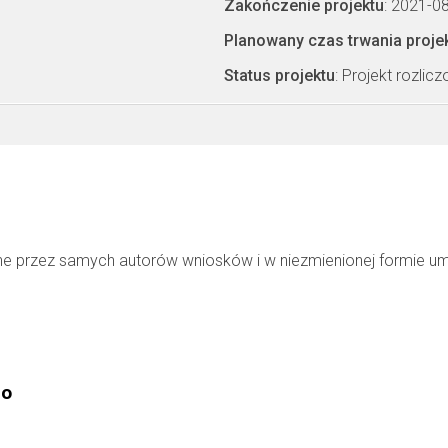
Zakończenie projektu
: 2021-0
Planowany czas trwania proje
Status projektu
: Projekt rozlic
ne przez samych autorów wniosków i w niezmienionej formie u
go