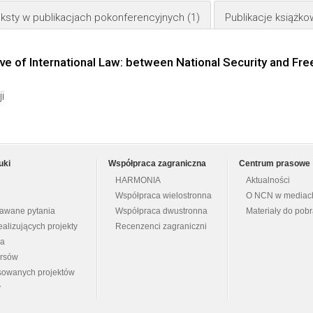
ksty w publikacjach pokonferencyjnych
(1)
Publikacje książk
ive of International Law: between National Security and Fr
i
uki
Współpraca zagraniczna
Centrum prasowe
HARMONIA
Aktualności
Współpraca wielostronna
O NCN w mediac
dawane pytania
Współpraca dwustronna
Materiały do pob
ealizujących projekty
Recenzenci zagraniczni
na
ursów
nsowanych projektów
y