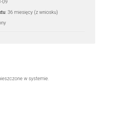
8-09
ktu
: 36 miesięcy (z wniosku)
zony
mieszczone w systemie.