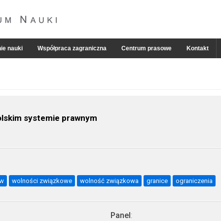
ie nauki
Współpraca zagraniczna
Centrum prasowe
Kontakt
olskim systemie prawnym
ów
wolności związkowe
wolność związkowa
granice
ograniczenia
Panel
: