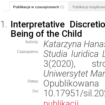
Publikacje w czasopismach
(1)
Publikacje książkow
Interpretative Discret
Being of the Child
Katarzyna Hana
Autorzy:
Studia Iuridica 
Czasopismo:
3(2020), st
Uniwersytet Mari
Opublikowana
Status:
10.17951/sil.
Doi:
publikacji