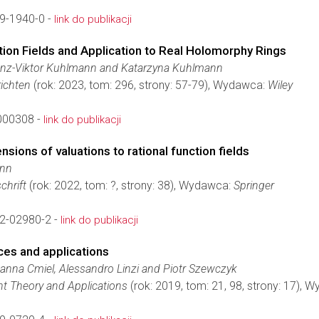
9-1940-0 -
link do publikacji
tion Fields and Application to Real Holomorphy Rings
ranz-Viktor Kuhlmann and Katarzyna Kuhlmann
ichten
(rok: 2023, tom: 296, strony: 57-79), Wydawca:
Wiley
000308 -
link do publikacji
sions of valuations to rational function fields
ann
chrift
(rok: 2022, tom: ?, strony: 38), Wydawca:
Springer
2-02980-2 -
link do publikacji
aces and applications
Hanna Cmiel, Alessandro Linzi and Piotr Szewczyk
nt Theory and Applications
(rok: 2019, tom: 21, 98, strony: 17),