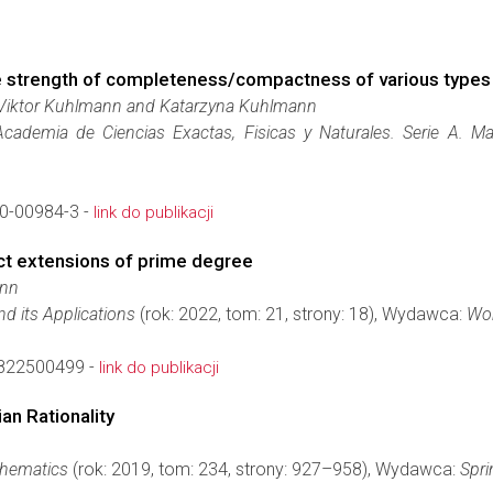
e strength of completeness/compactness of various types
-Viktor Kuhlmann and Katarzyna Kuhlmann
Academia de Ciencias Exactas, Fisicas y Naturales. Serie A. M
0-00984-3 -
link do publikacji
ect extensions of prime degree
ann
nd its Applications
(rok: 2022, tom: 21, strony: 18), Wydawca:
Wor
822500499 -
link do publikacji
ian Rationality
thematics
(rok: 2019, tom: 234, strony: 927–958), Wydawca:
Spri