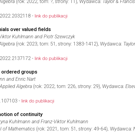
Algebra
(rok: 2022, tom: ?, strony: 11), Wydawca:
Taylor & Francis
2022.2032118 -
link do publikacji
ials over valued fields
Viktor Kuhlmann and Piotr Szewczyk
Algebra
(rok: 2023, tom: 51, strony: 1383-1412), Wydawca:
Taylo
2022.2137172 -
link do publikacji
n ordered groups
nn and Enric Nart
 Applied Algebra
(rok: 2022, tom: 226, strony: 29), Wydawca:
Elsev
2.107103 -
link do publikacji
otion of continuity
rzyna Kuhlmann and Franz-Viktor Kuhlmann
l of Mathematics
(rok: 2021, tom: 51, strony: 49-64), Wydawca: