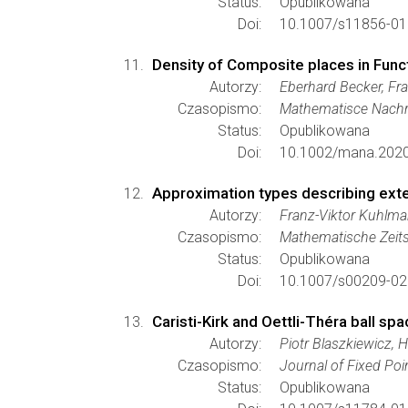
Status:
Opublikowana
Doi:
10.1007/s11856-01
Density of Composite places in Func
Autorzy:
Eberhard Becker, F
Czasopismo:
Mathematisce Nachr
Status:
Opublikowana
Doi:
10.1002/mana.202
Approximation types describing exten
Autorzy:
Franz-Viktor Kuhlm
Czasopismo:
Mathematische Zeits
Status:
Opublikowana
Doi:
10.1007/s00209-02
Caristi-Kirk and Oettli-Théra ball sp
Autorzy:
Piotr Blaszkiewicz, 
Czasopismo:
Journal of Fixed Poi
Status:
Opublikowana