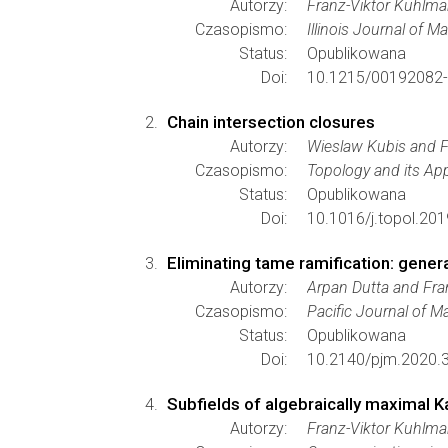
Autorzy:
Franz-Viktor Kuhlm
Czasopismo:
Illinois Journal of 
Status:
Opublikowana
Doi:
10.1215/00192082
Chain intersection closures
Autorzy:
Wieslaw Kubis and 
Czasopismo:
Topology and its App
Status:
Opublikowana
Doi:
10.1016/j.topol.201
Eliminating tame ramification: gene
Autorzy:
Arpan Dutta and Fra
Czasopismo:
Pacific Journal of 
Status:
Opublikowana
Doi:
10.2140/pjm.2020.
Subfields of algebraically maximal K
Autorzy:
Franz-Viktor Kuhlm