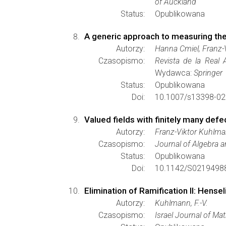
of Auckland
Status:
Opublikowana
A generic approach to measuring th
Autorzy:
Hanna Cmiel, Franz
Czasopismo:
Revista de la Real 
Wydawca:
Springer
Status:
Opublikowana
Doi:
10.1007/s13398-02
Valued fields with finitely many def
Autorzy:
Franz-Viktor Kuhlm
Czasopismo:
Journal of Algebra a
Status:
Opublikowana
Doi:
10.1142/S0219498
Elimination of Ramification II: Hensel
Autorzy:
Kuhlmann, F.-V.
Czasopismo:
Israel Journal of Ma