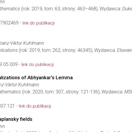
ann
Mathematics
(rok: 2019, tom: 63, strony: 463–468), Wydawca:
Duke
-7902469 -
link do publikacji
Franz-Viktor Kuhlmann
lications
(rok: 2019, tom: 262, strony: 46345), Wydawca:
Elsevier
9.05.009 -
link do publikacji
ralizations of Abhyankar's Lemma
nz-Viktor Kuhlmann
Mathematics
(rok: 2020, tom: 307, strony: 121-136), Wydawca:
MS
307.121 -
link do publikacji
aplansky fields
ann