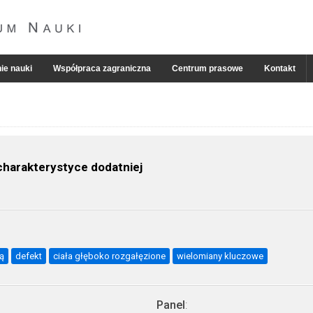
ie nauki
Współpraca zagraniczna
Centrum prasowe
Kontakt
 charakterystyce dodatniej
ją
defekt
ciała głęboko rozgałęzione
wielomiany kluczowe
Panel
: