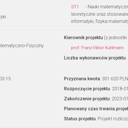
- Nauki matematyczne
ST1
teoretyczne oraz stosowan
yki
informatyki, fizyka matema
Kierownik projektu
(z jednostki 
Matematyczno-Fizyczny
prof. Franz-Viktor Kuhlmann
Liczba wykonawców projektu
:
03-15
Przyznana kwota
: 301 620 PLN
Rozpoczęcie projektu
: 2018-0
Zakończenie projektu
: 2023-0
Planowany czas trwania proje
Status projektu
: Projekt rozlic