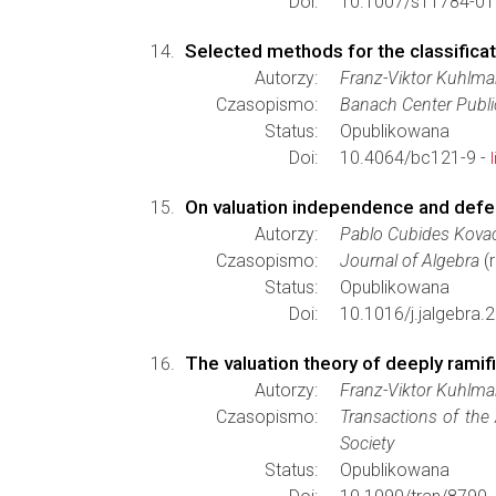
Doi:
10.1007/s11784-01
Selected methods for the classificati
Autorzy:
Franz-Viktor Kuhlm
Czasopismo:
Banach Center Publi
Status:
Opublikowana
Doi:
10.4064/bc121-9 -
On valuation independence and defec
Autorzy:
Pablo Cubides Kova
Czasopismo:
Journal of Algebra
(r
Status:
Opublikowana
Doi:
10.1016/j.jalgebra.
The valuation theory of deeply ramif
Autorzy:
Franz-Viktor Kuhlm
Czasopismo:
Transactions of the
Society
Status:
Opublikowana