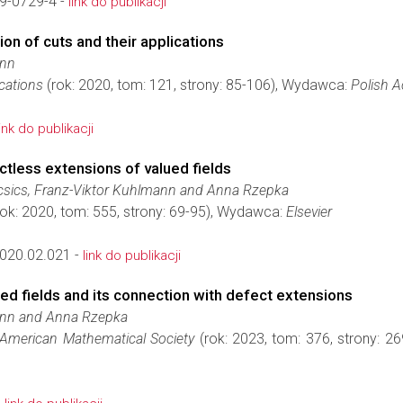
9-0729-4 -
link do publikacji
on of cuts and their applications
ann
cations
(rok: 2020, tom: 121, strony: 85-106), Wydawca:
Polish 
link do publikacji
tless extensions of valued fields
csics, Franz-Viktor Kuhlmann and Anna Rzepka
ok: 2020, tom: 555, strony: 69-95), Wydawca:
Elsevier
2020.02.021 -
link do publikacji
ied fields and its connection with defect extensions
ann and Anna Rzepka
 American Mathematical Society
(rok: 2023, tom: 376, strony: 