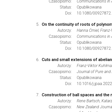
Czasopismo:
Communications in 
Status:
Opublikowana
Doi:
10.1080/00927872.
On the continuity of roots of polynom
Autorzy:
Hanna Ćmiel, Franz-
Czasopismo:
Communications in 
Status:
Opublikowana
Doi:
10.1080/00927872.
Cuts and small extensions of abelia
Autorzy:
Franz-Viktor Kuhlma
Czasopismo:
Journal of Pure and
Status:
Opublikowana
Doi:
10.1016/j.jpaa.202
Construction of ball spaces and the n
Autorzy:
Rene Bartsch, Kata
Czasopismo:
New Zealand Journa