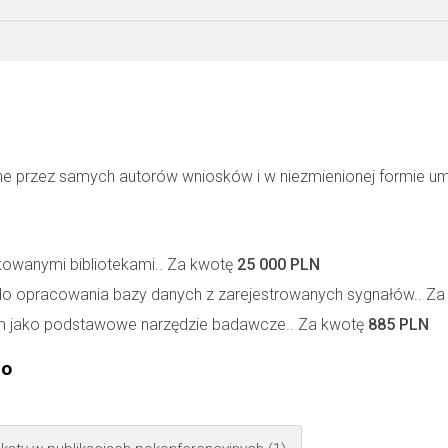
ne przez samych autorów wniosków i w niezmienionej formie u
wanymi bibliotekami.. Za kwotę
25 000 PLN
do opracowania bazy danych z zarejestrowanych sygnałów.. Z
 jako podstawowe narzędzie badawcze.. Za kwotę
885 PLN
go