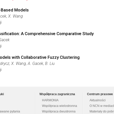
le-Based Models
acek, X. Wang
i
ssification: A Comprehensive Comparative Study
 Gacek
i
odels with Collaborative Fuzzy Clustering
edrycz, X. Wang, A. Gacek, B. Liu
i
uki
Współpraca zagraniczna
Centrum prasowe
HARMONIA
Aktualności
Współpraca wielostronna
O NCN w mediac
dawane pytania
Współpraca dwustronna
Materiały do pob