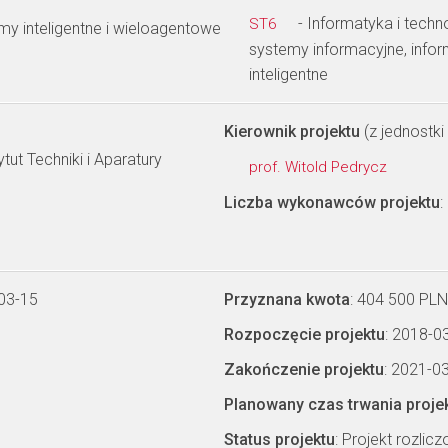
- Informatyka i techn
ST6
emy inteligentne i wieloagentowe
systemy informacyjne, info
inteligentne
Kierownik projektu
(z jednostki 
ut Techniki i Aparatury
prof. Witold Pedrycz
Liczba wykonawców projektu
:
03-15
Przyznana kwota
: 404 500 PLN
Rozpoczęcie projektu
: 2018-0
Zakończenie projektu
: 2021-0
Planowany czas trwania proje
Status projektu
: Projekt rozlic