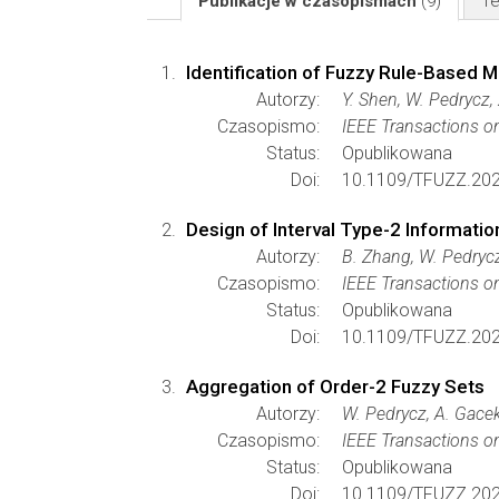
Publikacje w czasopismach
(9)
Te
Identification of Fuzzy Rule-Based
Autorzy:
Y. Shen, W. Pedrycz, 
Czasopismo:
IEEE Transactions o
Status:
Opublikowana
Doi:
10.1109/TFUZZ.202
Design of Interval Type-2 Information
Autorzy:
B. Zhang, W. Pedrycz
Czasopismo:
IEEE Transactions o
Status:
Opublikowana
Doi:
10.1109/TFUZZ.202
Aggregation of Order-2 Fuzzy Sets
Autorzy:
W. Pedrycz, A. Gace
Czasopismo:
IEEE Transactions 
Status:
Opublikowana
Doi:
10.1109/TFUZZ.202