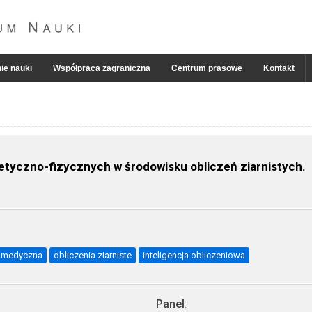
ie nauki
Współpraca zagraniczna
Centrum prasowe
Kontakt
etyczno-fizycznych w środowisku obliczeń ziarnistych.
a medyczna
obliczenia ziarniste
inteligencja obliczeniowa
Panel
: