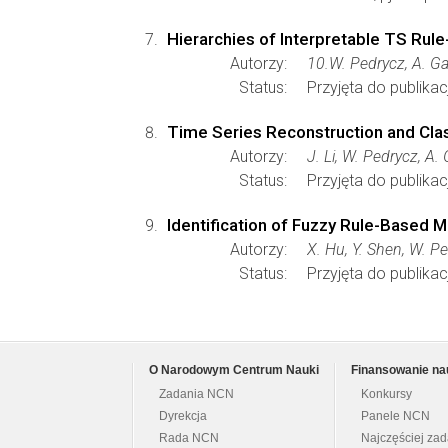
Hierarchies of Interpretable TS Ru
Autorzy:
10.W. Pedrycz, A. G
Status:
Przyjęta do publikacj
Time Series Reconstruction and Cla
Autorzy:
J. Li, W. Pedrycz, A.
Status:
Przyjęta do publikacj
Identification of Fuzzy Rule-Based M
Autorzy:
X. Hu, Y. Shen, W. P
Status:
Przyjęta do publikacj
O Narodowym Centrum Nauki
Finansowanie na
Zadania NCN
Konkursy
Dyrekcja
Panele NCN
Rada NCN
Najczęściej za