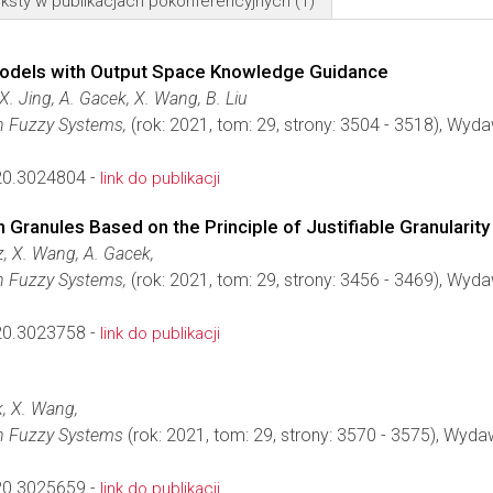
ksty w publikacjach pokonferencyjnych
(1)
 Models with Output Space Knowledge Guidance
X. Jing, A. Gacek, X. Wang, B. Liu
n Fuzzy Systems,
(rok: 2021, tom: 29, strony: 3504 - 3518), Wyd
0.3024804 -
link do publikacji
 Granules Based on the Principle of Justifiable Granularity
, X. Wang, A. Gacek,
n Fuzzy Systems,
(rok: 2021, tom: 29, strony: 3456 - 3469), Wyd
0.3023758 -
link do publikacji
k, X. Wang,
on Fuzzy Systems
(rok: 2021, tom: 29, strony: 3570 - 3575), Wyd
0.3025659 -
link do publikacji