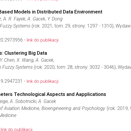
Based Models in Distributed Data Environment
, A. R. Fayek, A. Gacek, Y. Dong
n Fuzzy Systems
(rok: 2021, tom: 29, strony: 1297 - 1310), Wyda
0.2973956 -
link do publikacji
: Clustering Big Data
 Y. Chen, X. Wang, A. Gacek,
on Fuzzy Systems
(rok: 2020, tom: 28, strony: 3032 - 3046), Wyd
9.2947231 -
link do publikacji
eters Technological Aspects and Aapplications
eige, A. Sobotnicki, A. Gacek
of Aviation Medicine, Bioengineering and Psychology
(rok: 2019, 
 Medicine
-
link do publikacji