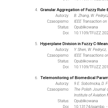
Granular Aggregation of Fuzzy Rule-
Autorzy:
B. Zhang, W. Pedrycz
Czasopismo:
IEEE Transaction o
Status:
Opublikowana
Doi:
10.1109/TFUZZ.202
Hyperplane Division in Fuzzy C-Means
Autorzy:
Y. Shen, W. Pedrycz,
Czasopismo:
IEEE Transactions 
Status:
Opublikowana
Doi:
10.1109/TFUZZ.201
Telemonitoring of Biomedical Param
Autorzy:
9.E. Sobotnicka, D. F
Czasopismo:
The Polish Journal 
Institute of Aviation
Status:
Opublikowana
Doi:
10.13174/pjambp. 