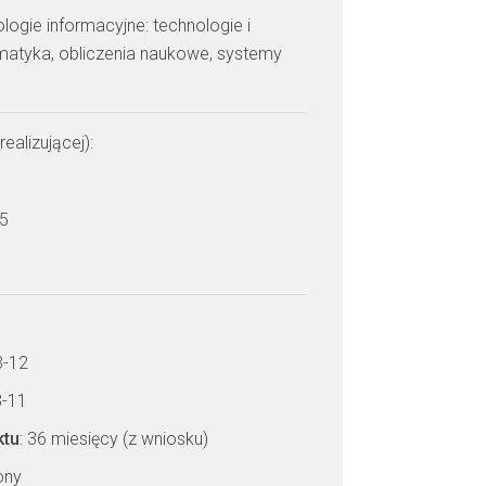
ologie informacyjne: technologie i
rmatyka, obliczenia naukowe, systemy
realizującej):
 5
3-12
3-11
ktu
: 36 miesięcy (z wniosku)
zony