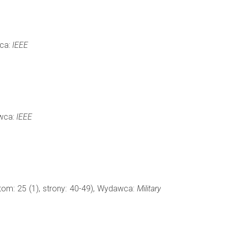
wca:
IEEE
awca:
IEEE
tom: 25 (1), strony: 40-49), Wydawca:
Military