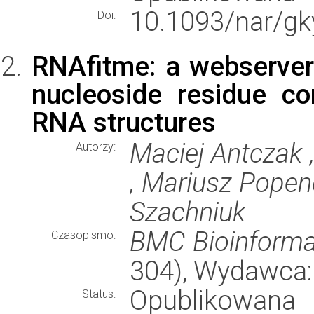
10.1093/nar/gk
Doi:
RNAfitme: a webserver
nucleoside residue co
RNA structures
Maciej Antczak 
Autorzy:
, Mariusz Popen
Szachniuk
BMC Bioinforma
Czasopismo:
304), Wydawca
Opublikowana
Status: