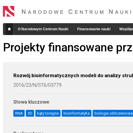
O Narodowym Centrum Nauki
Finansowanie nauki
Współpr
Projekty finansowane pr
Rozwój bioinformatycznych modeli do analizy stru
2016/23/N/ST6/03779
Słowa kluczowe
:
RNA
3D
kąty torsyjne
bioinformatyka
biologia obliczeniowa