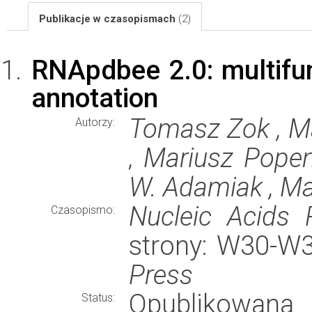
Publikacje w czasopismach
(2)
RNApdbee 2.0: multifun
annotation
Tomasz Zok , Ma
Autorzy:
, Mariusz Popen
W. Adamiak , Ma
Nucleic Acids 
Czasopismo:
strony: W30-W
Press
Opublikowana
Status: