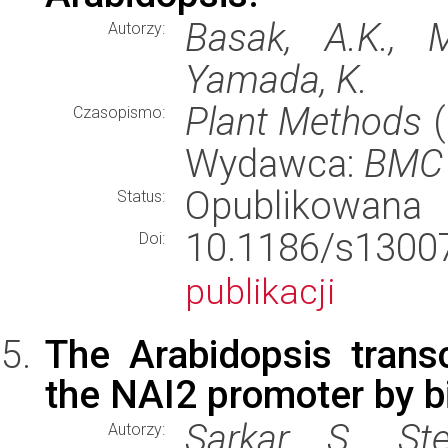
Basak, A.K., M
Autorzy:
Yamada, K.
Plant Methods
(
Czasopismo:
Wydawca:
BMC
Opublikowana
Status:
10.1186/s13
Doi:
publikacji
The Arabidopsis transc
the NAI2 promoter by b
Sarkar, S., St
Autorzy: