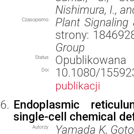
Nishimura, I., a
Plant Signaling
Czasopismo:
strony: 184692
Group
Opublikowana
Status:
10.1080/1559
Doi:
publikacji
Endoplasmic reticul
single-cell chemical de
Yamada K, Goto
Autorzy: