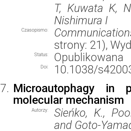
T, Kuwata K, N
Nishimura I
Communication
Czasopismo:
strony: 21), W
Opublikowana
Status:
10.1038/s42003
Doi:
Microautophagy in pl
molecular mechanism
Sieńko, K., Po
Autorzy:
and Goto-Yamad