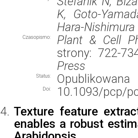
Stefanik N, Biz
K, Goto-Yamada
Hara-Nishimura 
Plant & Cell P
Czasopismo:
strony: 722-7
Press
Opublikowana
Status:
10.1093/pcp/p
Doi:
Texture feature extra
enables a robust estim
Arabidopsis.