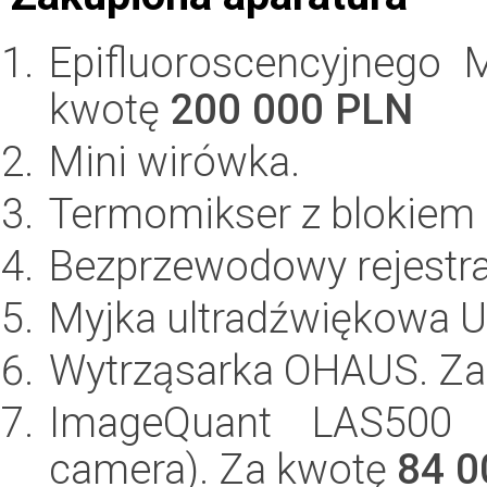
Epifluoroscencyjnego 
kwotę
200 000 PLN
Mini wirówka.
Termomikser z blokiem 
Bezprzewodowy rejestrat
Myjka ultradźwiękowa U
Wytrząsarka OHAUS. Z
ImageQuant LAS500 (
camera). Za kwotę
84 0