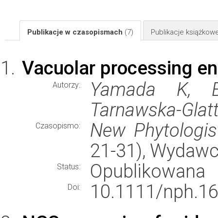
Publikacje w czasopismach
(7)
Publikacje książkow
Vacuolar processing enz
Yamada K, B
Autorzy:
Tarnawska-Glatt
New Phytologis
Czasopismo:
21-31), Wydaw
Opublikowana
Status:
10.1111/nph.16
Doi: