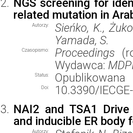
NGS screening for iden
related mutation in Ara
Sieńko, K., Żuk
Autorzy:
Yamada, S.
Proceedings
(ro
Czasopismo:
Wydawca:
MDP
Opublikowana
Status:
10.3390/IECGE
Doi:
NAI2 and TSA1 Drive di
and inducible ER body 
Autorzy: